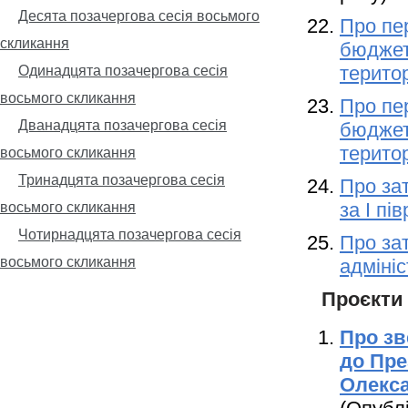
Десята позачергова сесія восьмого
Про пе
скликання
бюджет
територ
Одинадцята позачергова сесія
восьмого скликання
Про пе
Дванадцята позачергова сесія
бюджет
територ
восьмого скликання
Тринадцята позачергова сесія
Про за
за І пі
восьмого скликання
Чотирнадцята позачергова сесія
Про за
восьмого скликання
адмініс
Проєкти
Про зв
до Пре
Олекс