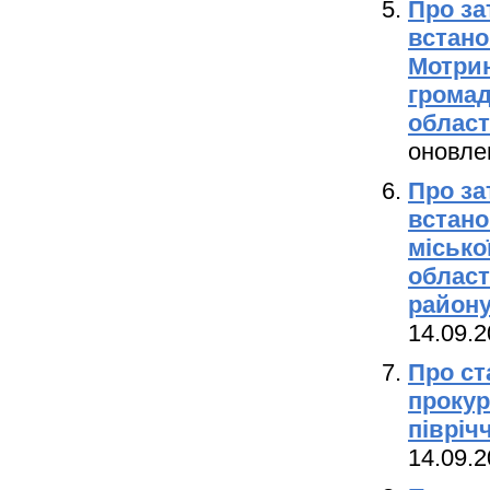
Про за
встано
Мотрин
громад
област
оновлен
Про за
встано
місько
област
району
14.09.2
Про ст
прокур
півріч
14.09.2