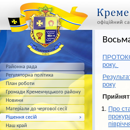
Восьма
ПРОТОКОЛ
року.
Районна рада
Регуляторна політика
Результат
року
План роботи
Громади Кременчуцького району
Прийнят
Новини
Про ста
Матеріали до чергової сесії
прокура
Рішення сесій
піврічч
Наш край