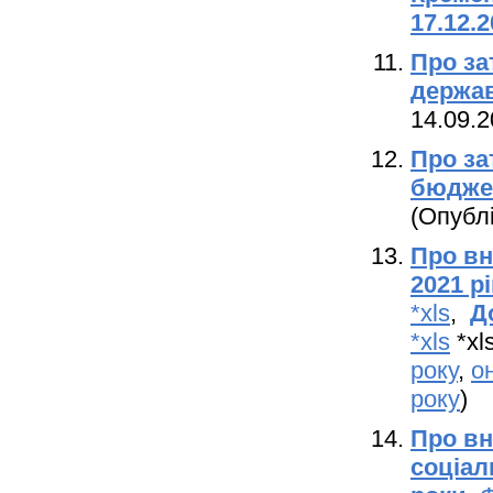
17.12.
Про за
держав
14.09.2
Про за
бюджет
(Опублі
Про вн
2021 рі
*xls
,
Д
*xls
*xl
року
,
о
року
)
Про вн
соціал