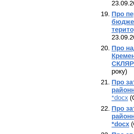
23.09.2
Про пе
бюджет
терито
23.09.2
Про
на
Кремен
СКЛЯ
року)
Про за
районн
*docx
(
Про за
районн
*docx
(