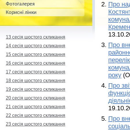
Про на
Фотогалерея
Костян
Корисні лінки
комуна
Кремен
13.10.2
13 сесія шостого скликання
Про вне
14 сесія шостого скликання
районн
15 сесія шостого скликання
перелік
16 сесія шостого скликання
комунал
17 cесія шостого скликання
року
(О
18 сесія шостого скликання
Про зв
19 сесія шостого скликання
функці
20 сесія шостого скликання
діяльні
21 сесія шостого скликання
19.10.2
22 сесія шостого скликання
Про вн
23 сесія шостого скликання
соціаль