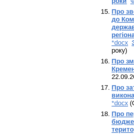
роки
Ф
Про зв
до Ком
держав
регіон
*docx
року)
Про зм
Кремен
22.09.2
Про за
викона
*docx
(
Про пе
бюджет
терито