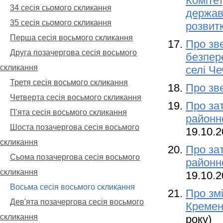
Комітет
34 сесія сьомого скликання
держав
35 сесія сьомого скликання
розвит
Перша сесія восьмого скликання
Про зв
Друга позачергова сесія восьмого
безпер
скликання
селі Ч
Третя сесія восьмого скликання
Про зв
Четверта сесія восьмого скликання
Про за
П'ята сесія восьмого скликання
районн
Шоста позачергова сесія восьмого
19.10.2
скликання
Про за
Сьома позачергова сесія восьмого
районн
скликання
19.10.2
Восьма сесія восьмого скликання
Про зм
Дев'ята позачергова сесія восьмого
Кремен
скликання
року)