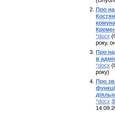
(Опублі
Про на
Костян
комуна
Кремен
*docx
(
року, о
Про на
в адмі
*docx
(
року)
Про зв
функці
діяльн
*docx
З
14.09.2