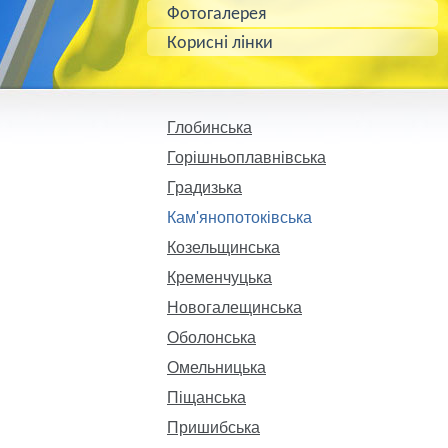
Фотогалерея
Корисні лінки
Глобинська
Горішньоплавнівська
Градизька
Кам'янопотоківська
Козельщинська
Кременчуцька
Новогалещинська
Оболонська
Омельницька
Піщанська
Пришибська