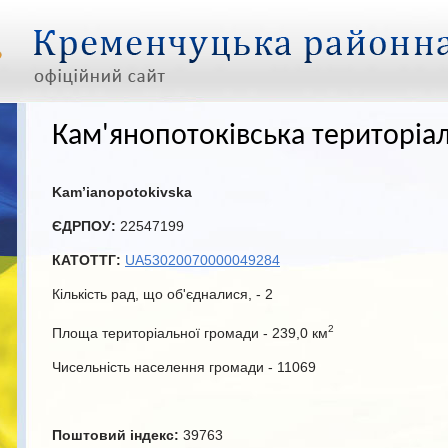
Кам'янопотоківська територіа
Kam’ianopotokivska
ЄДРПОУ:
22547199
КАТОТТГ:
UA53020070000049284
Кількість рад, що об'єдналися, -
2
2
Площа територіальної громади -
239,0 км
Чисельність населення громади -
11069
Поштовий індекс:
39763