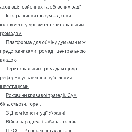
асоціація районних та обласних рад"
Інтеграційний форум – дієвий
інструмент у допомозі територіальним
громадам
Платформа для обміну думками між
представниками громад і центральною
владою
Територіальним громадам щодо
реформи управління публічними
інвестиціями
Роковини кривавої трагедії. Сум,
біль, сльози, горе…
З Днем Конституції Украни!
Війна народжує і забирає героїв…
ПРОСТІР соціальної адаптації