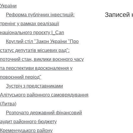
України
Записей 
Реформа публічних інвестицій:
тренінг у рамках реалізації
національного проєкту I_Can
Круглий стіл "Закон України "Про
статус депутатів місцевих рад":
поточний стан, виклики воєнного часу
та перспективи вдосконалення у
повоєнний період"
Зустріч з представниками
Алітуського районного самоврядування
(Литва)
Розпочато державний фінансовий
аудит районного бюджету
Кременчуцького району