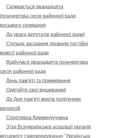
Скликається дванадцята
позачергова сесія районної ради
восьмого скликання
До уваги депутатів районної ради!
Спільне засідання провели постійні
комісії районної ради
Відбулася дванадцята позачергова
сесія районної ради
День пам'яті та примирення
Одягайте свої вишиванки!
До Дня пам'яті жертв політичних
репресій
Спортивна Кременчуччина
З'їзд Всеукраїнської асоціації органів
місцевого самоврядування "Українська