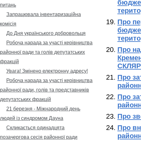
бюджет
питань
терито
Запрацювала інвентаризаційна
Про пе
комісія
бюджет
До Дня українського добровольця
терито
Робоча нарада за участі керівництва
Про
на
районної ради та голів депутатських
Кремен
фракцій
СКЛЯ
Увага! Змінено електронну адресу!
Про за
Робоча нарада за участі керівництва
районн
районної ради, голів та представників
Про за
депутатських фракцій
районн
21 березня - Міжнародний день
Про зв
людей із синдромом Дауна
Про вн
Скликається одинадцята
районн
позачергова сесія районної ради