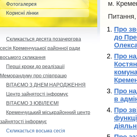
м. Кремен
Фотогалерея
Корисні лінки
Питання,
Про зв
до Пре
Скликається десята позачергова
Олекс
сесія Кременчуцької районної ради
Про на
восьмого скликання
Костян
Перші кроки до реалізації
комуна
Меморандуму про співпрацю
Кремен
ВІТАЄМО З ДНЕМ НАРОДЖЕННЯ
Про на
Центр зайнятості інформує
в адмі
ВІТАЄМО З ЮВІЛЕЄМ!
Про зв
Кременчуцький міськрайонний центр
функці
зайнятості інформує
діяльн
Скликається восьма сесія
Про за