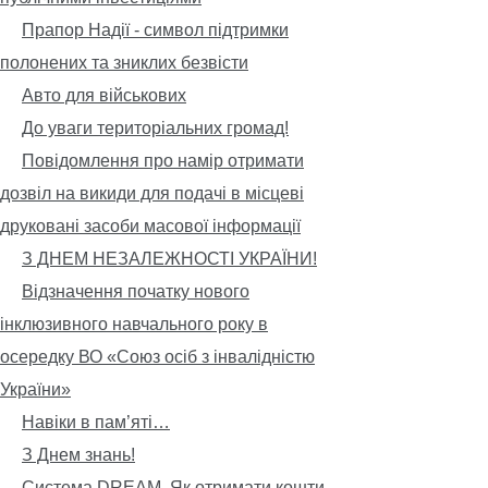
Прапор Надії - символ підтримки
полонених та зниклих безвісти
Авто для військових
До уваги територіальних громад!
Повідомлення про намір отримати
дозвіл на викиди для подачі в місцеві
друковані засоби масової інформації
З ДНЕМ НЕЗАЛЕЖНОСТІ УКРАЇНИ!
Відзначення початку нового
інклюзивного навчального року в
осередку ВО «Союз осіб з інвалідністю
України»
Навіки в пам’яті…
З Днем знань!
Система DREAM. Як отримати кошти