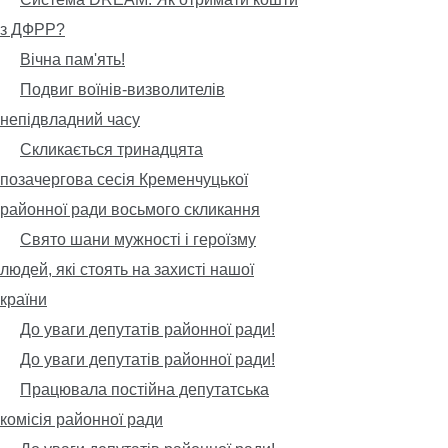
з ДФРР?
Вічна пам'ять!
Подвиг воїнів-визволителів
непідвладний часу
Скликається тринадцята
позачергова сесія Кременчуцької
районної ради восьмого скликання
Свято шани мужності і героїзму
людей, які стоять на захисті нашої
країни
До уваги депутатів районної ради!
До уваги депутатів районної ради!
Працювала постійна депутатська
комісія районної ради