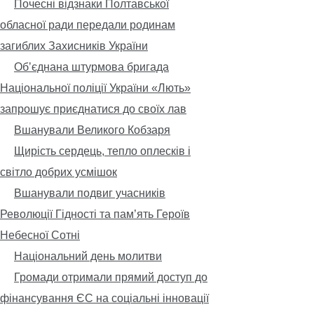
Почесні відзнаки Полтавської
обласної ради передали родинам
загиблих Захисників України
Обʼєднана штурмова бригада
Національної поліції України «Лють»
запрошує приєднатися до своїх лав
Вшанували Великого Кобзаря
Щирість сердець, тепло оплесків і
світло добрих усмішок
Вшанували подвиг учасників
Революції Гідності та пам’ять Героїв
Небесної Сотні
Національний день молитви
Громади отримали прямий доступ до
фінансування ЄС на соціальні інновації