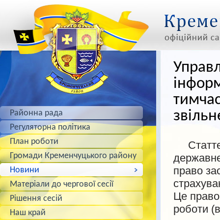
Управл
інформ
тимчас
звільн
Районна рада
Регуляторна політика
План роботи
Статтею 
Громади Кременчуцького району
державне
право за
Новини
страхува
Матеріали до чергової сесії
Це право
Рішення сесій
роботи (
Наш край