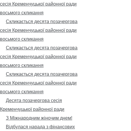
сесія Кременчуцької районної ради
восьмого скликання
Скликається десята позачергова
сесія Кременчуцької районної ради
восьмого скликання
Скликається десята позачергова
сесія Кременчуцької районної ради
восьмого скликання
Скликається десята позачергова
сесія Кременчуцької районної ради
восьмого скликання
Десята позачергова сесія
Кременчуцької районної ради
З Міжнародним жіночим днем!
Відбулася нарада з фінансових