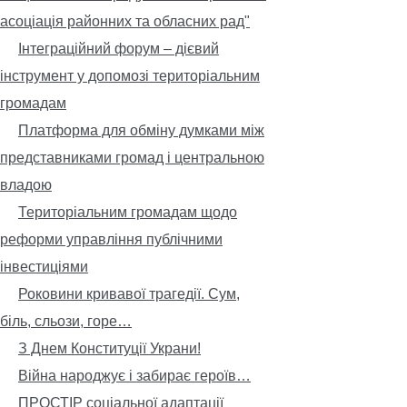
асоціація районних та обласних рад"
Інтеграційний форум – дієвий
інструмент у допомозі територіальним
громадам
Платформа для обміну думками між
представниками громад і центральною
владою
Територіальним громадам щодо
реформи управління публічними
інвестиціями
Роковини кривавої трагедії. Сум,
біль, сльози, горе…
З Днем Конституції Украни!
Війна народжує і забирає героїв…
ПРОСТІР соціальної адаптації