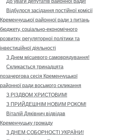
До уваги депутатів районної ради!
Відбулося засідання постійної комісії
Кременчуцької районної ради з питань
бюджету, соціально-економічного
розвитку, регуляторної політики та
інвестиційної діяльності
З Днем місцевого самоврядування!
Скликається тринадцята
позачергова сесія Кременчуцької
районної ради восьмого скликання
З РІЗДВОМ ХРИСТОВИМ!
З ПРИЙДЕШНІМ НОВИМ РОКОМ!
Віталій Дяківнич відвідав
Кременчуцьку громаду
З ДНЕМ СОБОРНОСТІ УКРАЇНИ!