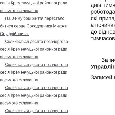
сесія Кременчуцької районної ради
днів тим
восьмого скликання
роботода
які прип
На 84-му році життя перестало
а почина
битися серце Солодовника Миколи
до відно
Онуфрійовича.
тимчасов
Скликається десята позачергова
сесія Кременчуцької районної ради
восьмого скликання
З
а і
Скликається десята позачергова
Управлін
сесія Кременчуцької районної ради
Записей 
восьмого скликання
Скликається десята позачергова
сесія Кременчуцької районної ради
восьмого скликання
Скликається десята позачергова