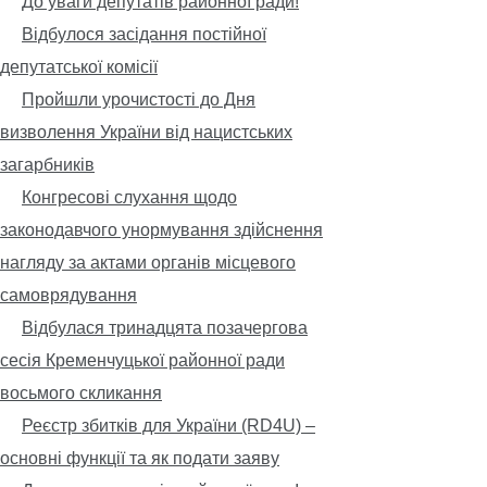
До уваги депутатів районної ради!
Відбулося засідання постійної
депутатської комісії
Пройшли урочистості до Дня
визволення України від нацистських
загарбників
Конгресові слухання щодо
законодавчого унормування здійснення
нагляду за актами органів місцевого
самоврядування
Відбулася тринадцята позачергова
сесія Кременчуцької районної ради
восьмого скликання
Реєстр збитків для України (RD4U) –
основні функції та як подати заяву