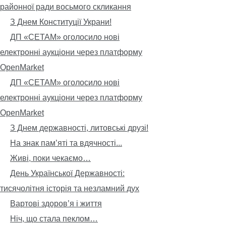
районної ради восьмого скликання
З Днем Конституції Украни!
ДП «СЕТАМ» оголосило нові
електронні аукціони через платформу
OpenMarket
ДП «СЕТАМ» оголосило нові
електронні аукціони через платформу
OpenMarket
З Днем державності, литовські друзі!
На знак пам’яті та вдячності...
Живі, поки чекаємо…
День Української Державності:
тисячолітня історія та незламний дух
Вартові здоров’я і життя
Ніч, що стала пеклом…