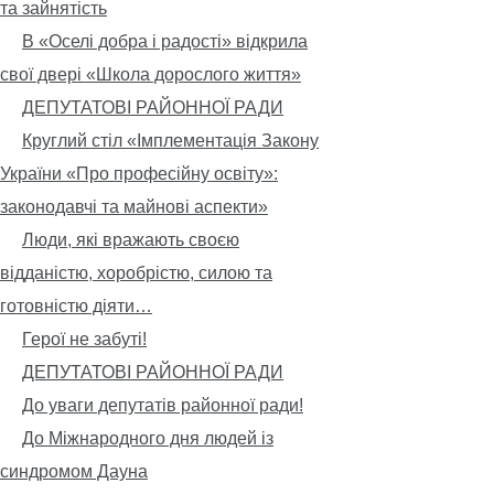
та зайнятість
В «Оселі добра і радості» відкрила
свої двері «Школа дорослого життя»
ДЕПУТАТОВІ РАЙОННОЇ РАДИ
Круглий стіл «Імплементація Закону
України «Про професійну освіту»:
законодавчі та майнові аспекти»
Люди, які вражають своєю
відданістю, хоробрістю, силою та
готовністю діяти…
Герої не забуті!
ДЕПУТАТОВІ РАЙОННОЇ РАДИ
До уваги депутатів районної ради!
До Міжнародного дня людей із
синдромом Дауна