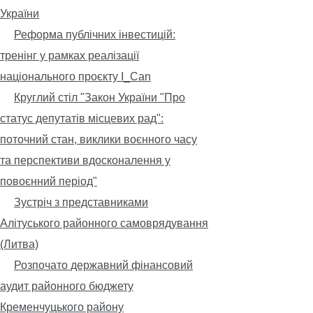
України
Реформа публічних інвестицій:
тренінг у рамках реалізації
національного проєкту I_Can
Круглий стіл "Закон України "Про
статус депутатів місцевих рад":
поточний стан, виклики воєнного часу
та перспективи вдосконалення у
повоєнний період"
Зустріч з представниками
Алітуського районного самоврядування
(Литва)
Розпочато державний фінансовий
аудит районного бюджету
Кременчуцького району