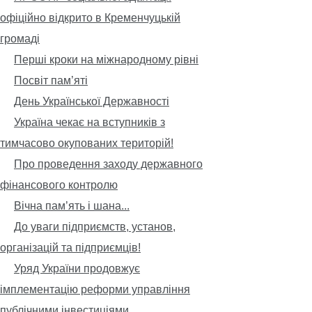
офіційно відкрито в Кременчуцькій
громаді
Перші кроки на міжнародному рівні
Посвіт пам’яті
День Української Державності
Україна чекає на вступників з
тимчасово окупованих територій!
Про проведення заходу державного
фінансового контролю
Вічна пам’ять і шана...
До уваги підприємств, установ,
організацій та підприємців!
Уряд України продовжує
імплементацію реформи управління
публічними інвестиціями