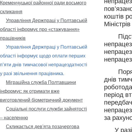
непрацез
Кременчуцької районної ради восьмого
пов’язан
скликання
коштів р
Управління Держпраці у Полтавській
Міністрів
області інформує про «стажування»
Підстав
працівників
непрацез
Управління Держпраці у Полтавській
непрацез
області інформує щодо оплати перших
непрацеза
п’яти днів тимчасової непрацездатності
Порядок
у разі звільнення працівника.
днів тим
Міграційна служба Полтавщини
роботода
інформує: як отримати вже
період вт
виготовлений біометричний документ
передбач
Соціальні послуги служби зайнятості
непрацез
за рахун
– населенню
Скликається дев'ята позачергова
У разі, 