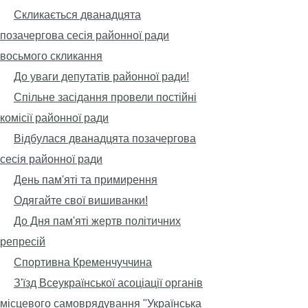
Скликається дванадцята
позачергова сесія районної ради
восьмого скликання
До уваги депутатів районної ради!
Спільне засідання провели постійні
комісії районної ради
Відбулася дванадцята позачергова
сесія районної ради
День пам'яті та примирення
Одягайте свої вишиванки!
До Дня пам'яті жертв політичних
репресій
Спортивна Кременчуччина
З'їзд Всеукраїнської асоціації органів
місцевого самоврядування "Українська