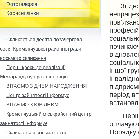
Фотогалерея
Згідно с
непрацез
Корисні лінки
пов’язан
професій
соціальн
Скликається десята позачергова
починаюч
сесія Кременчуцької районної ради
відновле
восьмого скликання
соціальн
Перші кроки до реалізації
іншої гр
Меморандуму про співпрацю
інвалідн
підприєм
ВІТАЄМО З ДНЕМ НАРОДЖЕННЯ
період вт
Центр зайнятості інформує
встановл
ВІТАЄМО З ЮВІЛЕЄМ!
Кременчуцький міськрайонний центр
Перші п’
оплачуют
зайнятості інформує
Порядку 
Скликається восьма сесія