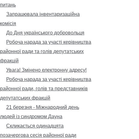
питань
Запрацювала інвентаризаційна
комісія
До Дня українського добровольця
Робоча нарада за участі керівництва
районної ради та голів депутатських
фракцій
Увага! Змінено електронну адресу!
Робоча нарада за участі керівництва
районної ради, голів та представників
депутатських фракцій
21 березня - Міжнародний день
людей із синдромом Дауна
Скликається одинадцята
позачергова сесія районної ради