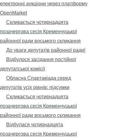
електронні аукціони через платформу
OpenMarket
Скликається чотирнадцята
позачергова сесія Кременчуцької
районної ради восьмого скликання
До уваги депутатів районної ради!
Відбулося засідання постійної
депутатської комісії
Обласна Спартакіада серед
депутатів усіх рівнів: підсумки
Скликається чотирнадцята
позачергова сесія Кременчуцької
районної ради восьмого скликання
Відбулася чотирнадцята
позачергова сесія Кременчуцької