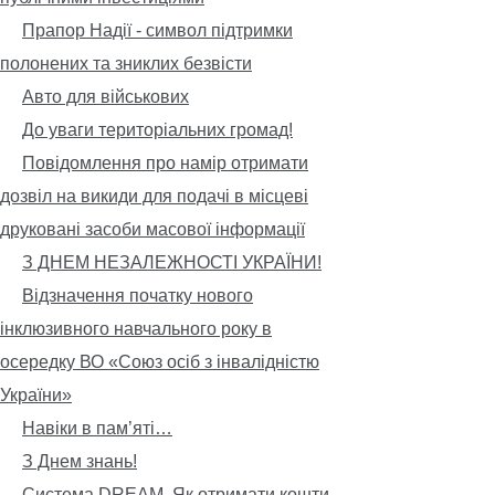
Прапор Надії - символ підтримки
полонених та зниклих безвісти
Авто для військових
До уваги територіальних громад!
Повідомлення про намір отримати
дозвіл на викиди для подачі в місцеві
друковані засоби масової інформації
З ДНЕМ НЕЗАЛЕЖНОСТІ УКРАЇНИ!
Відзначення початку нового
інклюзивного навчального року в
осередку ВО «Союз осіб з інвалідністю
України»
Навіки в пам’яті…
З Днем знань!
Система DREAM. Як отримати кошти