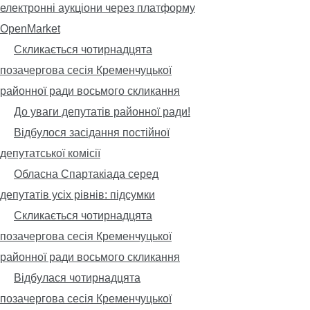
електронні аукціони через платформу
OpenMarket
Скликається чотирнадцята
позачергова сесія Кременчуцької
районної ради восьмого скликання
До уваги депутатів районної ради!
Відбулося засідання постійної
депутатської комісії
Обласна Спартакіада серед
депутатів усіх рівнів: підсумки
Скликається чотирнадцята
позачергова сесія Кременчуцької
районної ради восьмого скликання
Відбулася чотирнадцята
позачергова сесія Кременчуцької