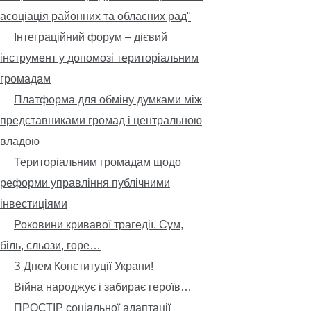
асоціація районних та обласних рад"
Інтеграційний форум – дієвий
інструмент у допомозі територіальним
громадам
Платформа для обміну думками між
представниками громад і центральною
владою
Територіальним громадам щодо
реформи управління публічними
інвестиціями
Роковини кривавої трагедії. Сум,
біль, сльози, горе…
З Днем Конституції Украни!
Війна народжує і забирає героїв…
ПРОСТІР соціальної адаптації