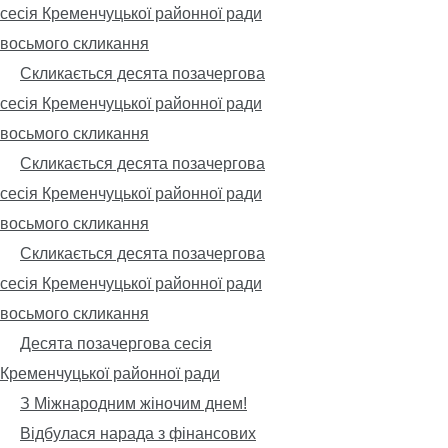
сесія Кременчуцької районної ради
восьмого скликання
Скликається десята позачергова
сесія Кременчуцької районної ради
восьмого скликання
Скликається десята позачергова
сесія Кременчуцької районної ради
восьмого скликання
Скликається десята позачергова
сесія Кременчуцької районної ради
восьмого скликання
Десята позачергова сесія
Кременчуцької районної ради
З Міжнародним жіночим днем!
Відбулася нарада з фінансових