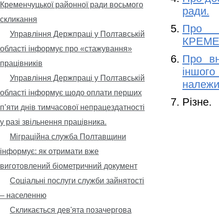
Кременчуцької районної ради восьмого
ради.
скликання
Про з
Управління Держпраці у Полтавській
КРЕМЕ
області інформує про «стажування»
Про вн
працівників
іншого
Управління Держпраці у Полтавській
належи
області інформує щодо оплати перших
Різне.
п’яти днів тимчасової непрацездатності
у разі звільнення працівника.
Міграційна служба Полтавщини
інформує: як отримати вже
виготовлений біометричний документ
Соціальні послуги служби зайнятості
– населенню
Скликається дев'ята позачергова