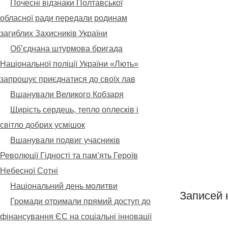
Почесні відзнаки Полтавської
обласної ради передали родинам
загиблих Захисників України
Обʼєднана штурмова бригада
Національної поліції України «Лють»
запрошує приєднатися до своїх лав
Вшанували Великого Кобзаря
Щирість сердець, тепло оплесків і
світло добрих усмішок
Вшанували подвиг учасників
Революції Гідності та пам’ять Героїв
Небесної Сотні
Національний день молитви
Записей 
Громади отримали прямий доступ до
фінансування ЄС на соціальні інновації