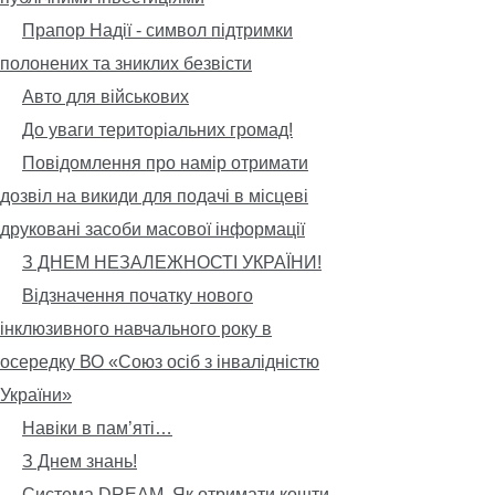
Прапор Надії - символ підтримки
полонених та зниклих безвісти
Авто для військових
До уваги територіальних громад!
Повідомлення про намір отримати
дозвіл на викиди для подачі в місцеві
друковані засоби масової інформації
З ДНЕМ НЕЗАЛЕЖНОСТІ УКРАЇНИ!
Відзначення початку нового
інклюзивного навчального року в
осередку ВО «Союз осіб з інвалідністю
України»
Навіки в пам’яті…
З Днем знань!
Система DREAM. Як отримати кошти