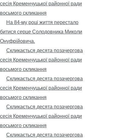
сесія Кременчуцької районної ради
восьмого скликання
На 84-му році життя перестало
битися серце Солодовника Миколи
Онуфрійовича.
Скликається десята позачергова
сесія Кременчуцької районної ради
восьмого скликання
Скликається десята позачергова
сесія Кременчуцької районної ради
восьмого скликання
Скликається десята позачергова
сесія Кременчуцької районної ради
восьмого скликання
Скликається десята позачергова