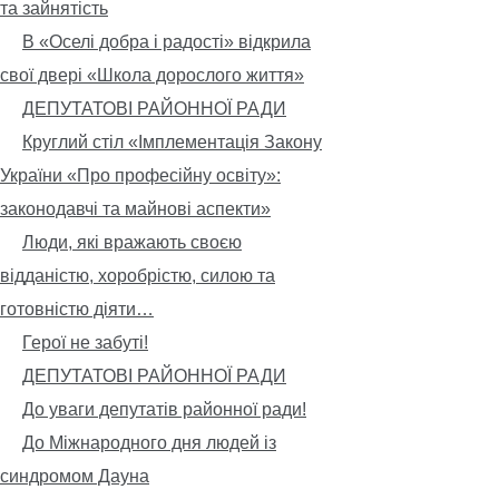
та зайнятість
В «Оселі добра і радості» відкрила
свої двері «Школа дорослого життя»
ДЕПУТАТОВІ РАЙОННОЇ РАДИ
Круглий стіл «Імплементація Закону
України «Про професійну освіту»:
законодавчі та майнові аспекти»
Люди, які вражають своєю
відданістю, хоробрістю, силою та
готовністю діяти…
Герої не забуті!
ДЕПУТАТОВІ РАЙОННОЇ РАДИ
До уваги депутатів районної ради!
До Міжнародного дня людей із
синдромом Дауна