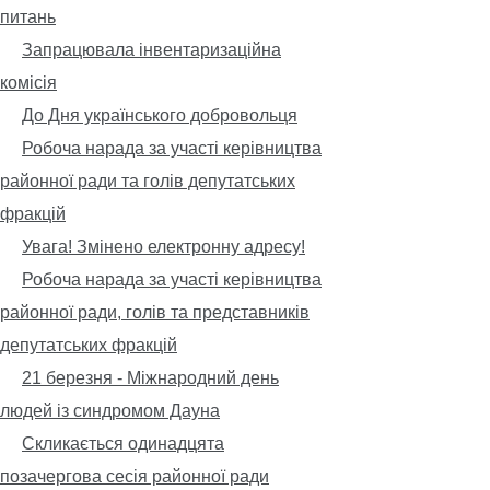
питань
Запрацювала інвентаризаційна
комісія
До Дня українського добровольця
Робоча нарада за участі керівництва
районної ради та голів депутатських
фракцій
Увага! Змінено електронну адресу!
Робоча нарада за участі керівництва
районної ради, голів та представників
депутатських фракцій
21 березня - Міжнародний день
людей із синдромом Дауна
Скликається одинадцята
позачергова сесія районної ради