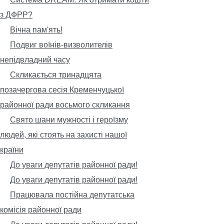
з ДФРР?
Вічна пам'ять!
Подвиг воїнів-визволителів
непідвладний часу
Скликається тринадцята
позачергова сесія Кременчуцької
районної ради восьмого скликання
Свято шани мужності і героїзму
людей, які стоять на захисті нашої
країни
До уваги депутатів районної ради!
До уваги депутатів районної ради!
Працювала постійна депутатська
комісія районної ради