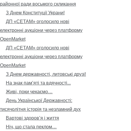
районної ради восьмого скликання
З Днем Конституції Украни!
ДП «СЕТАМ» оголосило нові
електронні аукціони через платформу
OpenMarket
ДП «СЕТАМ» оголосило нові
електронні аукціони через платформу
OpenMarket
З Днем державності, литовські друзі!
На знак пам’яті та вдячності...
Живі, поки чекаємо…
День Української Державності:
тисячолітня історія та незламний дух
Вартові здоров’я і життя
Ніч, що стала пеклом…