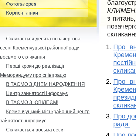
благоуст
Фотогалерея
КЛИМЕН
Корисні лінки
з питань
позачерг
скликанн
Скликається десята позачергова
Про вн
сесія Кременчуцької районної ради
Кремен
восьмого скликання
постій
Перші кроки до реалізації
склика
Меморандуму про співпрацю
Про вн
ВІТАЄМО З ДНЕМ НАРОДЖЕННЯ
Кремен
Центр зайнятості інформує
прези
ВІТАЄМО З ЮВІЛЕЄМ!
склика
Кременчуцький міськрайонний центр
Про до
зайнятості інформує
ради.
Скликається восьма сесія
Про до