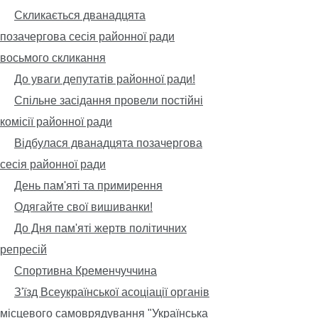
Скликається дванадцята
позачергова сесія районної ради
восьмого скликання
До уваги депутатів районної ради!
Спільне засідання провели постійні
комісії районної ради
Відбулася дванадцята позачергова
сесія районної ради
День пам'яті та примирення
Одягайте свої вишиванки!
До Дня пам'яті жертв політичних
репресій
Спортивна Кременчуччина
З'їзд Всеукраїнської асоціації органів
місцевого самоврядування "Українська