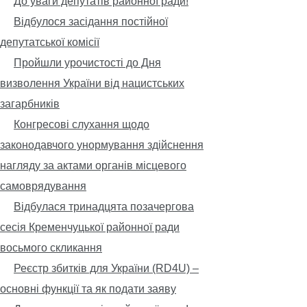
До уваги депутатів районної ради!
Відбулося засідання постійної
депутатської комісії
Пройшли урочистості до Дня
визволення України від нацистських
загарбників
Конгресові слухання щодо
законодавчого унормування здійснення
нагляду за актами органів місцевого
самоврядування
Відбулася тринадцята позачергова
сесія Кременчуцької районної ради
восьмого скликання
Реєстр збитків для України (RD4U) –
основні функції та як подати заяву