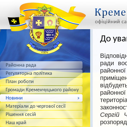
До ува
Відповід
ради вос
Районна рада
районної
Регуляторна політика
приміщен
План роботи
відбудет
Громади Кременчуцького району
районної
Новини
територі
Матеріали до чергової сесії
законнос
Сергій 
Рішення сесій
розпор
Наш край