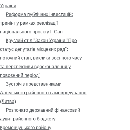
України
Реформа публічних інвестицій:
тренінг у рамках реалізації
національного проєкту I_Can
Круглий стіл "Закон України "Про
статус депутатів місцевих рад":
поточний стан, виклики воєнного часу
та перспективи вдосконалення у
повоєнний період"
Зустріч з представниками
Алітуського районного самоврядування
(Литва)
Розпочато державний фінансовий
аудит районного бюджету
Кременчуцького району