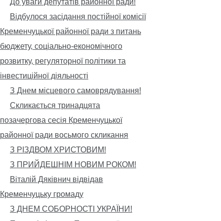
До уваги депутатів районної ради!
Відбулося засідання постійної комісії
Кременчуцької районної ради з питань
бюджету, соціально-економічного
розвитку, регуляторної політики та
інвестиційної діяльності
З Днем місцевого самоврядування!
Скликається тринадцята
позачергова сесія Кременчуцької
районної ради восьмого скликання
З РІЗДВОМ ХРИСТОВИМ!
З ПРИЙДЕШНІМ НОВИМ РОКОМ!
Віталій Дяківнич відвідав
Кременчуцьку громаду
З ДНЕМ СОБОРНОСТІ УКРАЇНИ!