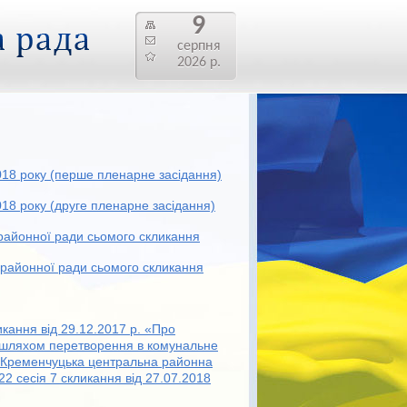
9
серпня
2026 р.
2018 року (перше пленарне засідання)
018 року (друге пленарне засідання)
районної ради сьомого скликання
 районної ради сьомого скликання
икання від 29.12.2017 р. «Про
і шляхом перетворення в комунальне
«Кременчуцька центральна районна
 22 сесія 7 скликання від 27.07.2018