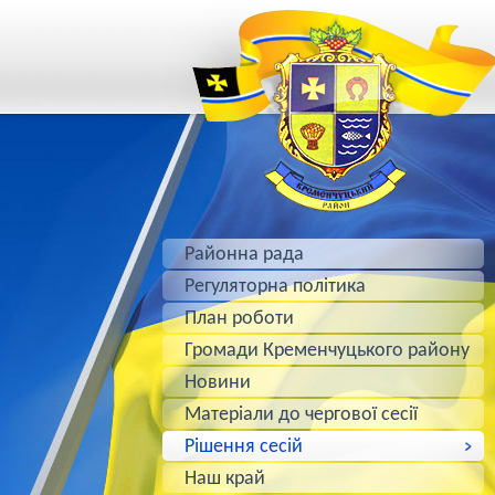
Районна рада
Регуляторна політика
План роботи
Громади Кременчуцького району
Новини
Матеріали до чергової сесії
Рішення сесій
Наш край