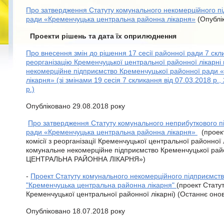
Про затвердження Статуту комунального некомерційного п
ради «Кременчуцька центральна районна лікарня»
(Опублік
Проекти рішень та дата їх оприлюднення
Про внесення змін до рішення 17 сесії районної ради 7 скл
реорганізацію Кременчуцької центральної районної лікарн
некомерційне підприємство Кременчуцької районної ради 
лікарня» (зі змінами 19 сесія 7 скликання від 07.03.2018 р.,
р.)
Опубліковано 29.08.2018 року
Про затвердження Статуту комунального неприбуткового п
ради «Кременчуцька центральна районна лікарня»
(проект
комісії з реорганізації Кременчуцької центральної районно
комунальне некомерційне підприємство Кременчуцької р
ЦЕНТРАЛЬНА РАЙОННА ЛІКАРНЯ»)
-
Проект Статуту комунального некомерційного підприємст
"Кременчуцька центральна районна лікарня"
(проект Стату
Кременчуцької центральної районної лікарні) (Останнє оно
Опубліковано 18.07.2018 року