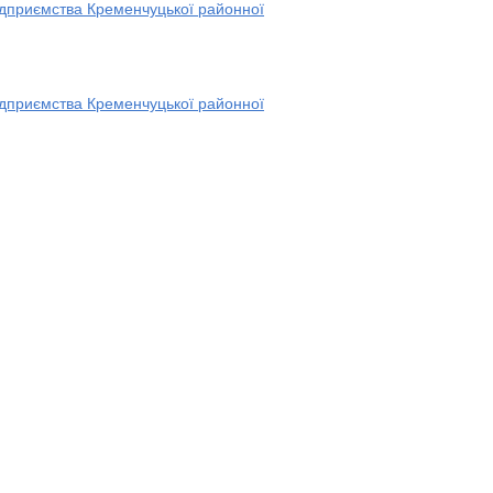
ідприємства Кременчуцької районної
ідприємства Кременчуцької районної