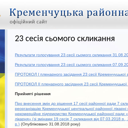
23 сесія сьомого скликання
Результати голосування 23 сесії сьомого скликання 31.08.
Результати голосування 23 сесії сьомого скликання 07.09.2
ПРОТОКОЛ І пленарного засідання 23 сесії Кременчуцької 
ПРОТОКОЛ ІІ пленарного засідання 23 сесії Кременчуцької
Прийняті рішення
Про внесення змін до рішення 17 сесії районної ради 7 скл
реорганізацію Кременчуцької центральної районної лікарн
некомерційне підприємство Кременчуцької районної ради 
лікарня» (зі змінами 19 сесія 7 скликання від 07.03.2018 р.,
р.)
(Опубліковано 31.08.2018 року)