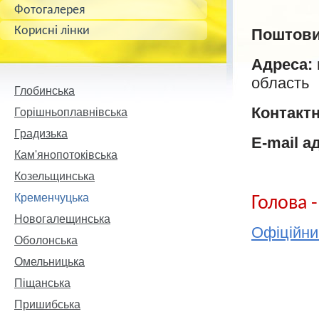
Фотогалерея
Корисні лінки
Поштови
Адреса:
область
Глобинська
Контактн
Горішньоплавнівська
Градизька
Е-mail а
Кам'янопотоківська
Козельщинська
Кременчуцька
Голова -
Новогалещинська
Офіційни
Оболонська
Омельницька
Піщанська
Пришибська