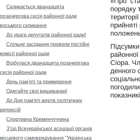
«Про ста
Скликається дванадцята
порядку 
територі
позачергова сесія районної ради
прийняті
восьмого скликання
положень
До уваги депутатів районної ради!
Спільне засідання провели постійні
Підсумки 
районної
комісії районної ради
Сіора. Ч
Відбулася дванадцята позачергова
денного с
сесія районної ради
соціальн
День пам'яті та примирення
погодили
Одягайте свої вишиванки!
показник
До Дня пам'яті жертв політичних
репресій
Спортивна Кременчуччина
З'їзд Всеукраїнської асоціації органів
місцевого самоврядування "Українська