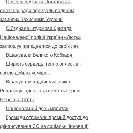
Почесні відзнаки Полтавської
обласної ради передали родинам
загиблих Захисників України
Обʼєднана штурмова бригада
Національної поліції України «Лють»
запрошує приєднатися до своїх лав
Вшанували Великого Кобзаря
Щирість сердець, тепло оплесків і
світло добрих усмішок
Вшанували подвиг учасників
Революції Гідності та пам’ять Героїв
Небесної Сотні
Національний день молитви
Громади отримали прямий доступ до
фінансування ЄС на соціальні інновації