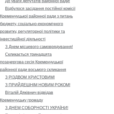
До уваги депутатів районної ради!
Відбулося засідання постійної комісії
Кременчуцької районної ради з питань
бюджету, соціально-економічного
розвитку, регуляторної політики та
інвестиційної діяльності
З Днем місцевого самоврядування!
Скликається тринадцята
позачергова сесія Кременчуцької
районної ради восьмого скликання
З РІЗДВОМ ХРИСТОВИМ!
З ПРИЙДЕШНІМ НОВИМ РОКОМ!
Віталій Дяківнич відвідав
Кременчуцьку громаду
З ДНЕМ СОБОРНОСТІ УКРАЇНИ!