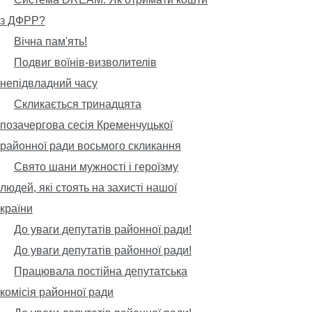
з ДФРР?
Вічна пам'ять!
Подвиг воїнів-визволителів
непідвладний часу
Скликається тринадцята
позачергова сесія Кременчуцької
районної ради восьмого скликання
Свято шани мужності і героїзму
людей, які стоять на захисті нашої
країни
До уваги депутатів районної ради!
До уваги депутатів районної ради!
Працювала постійна депутатська
комісія районної ради