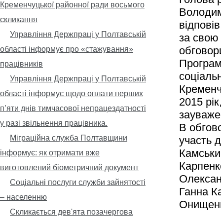
Кременчуцької районної ради восьмого
Володим
скликання
відповів
Управління Держпраці у Полтавській
за свою
обговор
області інформує про «стажування»
Програм
працівників
соціаль
Управління Держпраці у Полтавській
Кременч
області інформує щодо оплати перших
2015 рік
п’яти днів тимчасової непрацездатності
зауваже
у разі звільнення працівника.
В обгов
Міграційна служба Полтавщини
участь 
Камськи
інформує: як отримати вже
Карпенк
виготовлений біометричний документ
Олексан
Соціальні послуги служби зайнятості
Ганна К
– населенню
Онищен
Скликається дев'ята позачергова