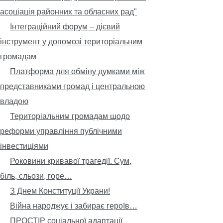
асоціація районних та обласних рад"
Інтеграційний форум – дієвий
інструмент у допомозі територіальним
громадам
Платформа для обміну думками між
представниками громад і центральною
владою
Територіальним громадам щодо
реформи управління публічними
інвестиціями
Роковини кривавої трагедії. Сум,
біль, сльози, горе…
З Днем Конституції Украни!
Війна народжує і забирає героїв…
ПРОСТІР соціальної адаптації