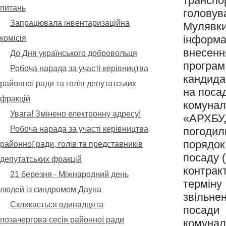
транспор
питань
головув
Запрацювала інвентаризаційна
Мулявки
інформа
комісія
внесенн
До Дня українського добровольця
програм
Робоча нарада за участі керівництва
кандида
районної ради та голів депутатських
на поса
фракцій
комунал
Увага! Змінено електронну адресу!
«АРХБУ
Робоча нарада за участі керівництва
погоди
порядок
районної ради, голів та представників
посаду 
депутатських фракцій
контрак
21 березня - Міжнародний день
терміну
людей із синдромом Дауна
звільне
Скликається одинадцята
посади 
позачергова сесія районної ради
комунал