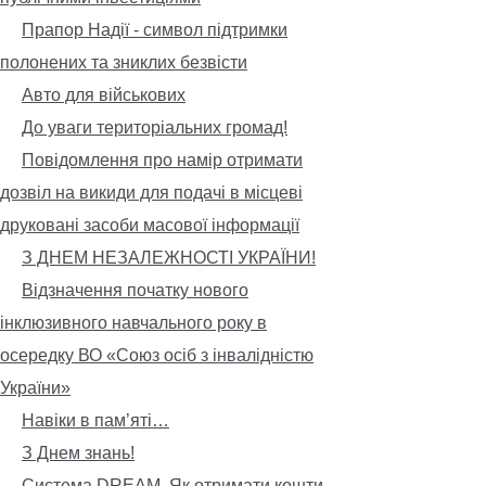
Прапор Надії - символ підтримки
полонених та зниклих безвісти
Авто для військових
До уваги територіальних громад!
Повідомлення про намір отримати
дозвіл на викиди для подачі в місцеві
друковані засоби масової інформації
З ДНЕМ НЕЗАЛЕЖНОСТІ УКРАЇНИ!
Відзначення початку нового
інклюзивного навчального року в
осередку ВО «Союз осіб з інвалідністю
України»
Навіки в пам’яті…
З Днем знань!
Система DREAM. Як отримати кошти