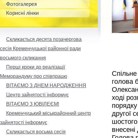
Фотогалерея
Корисні лінки
Скликається десята позачергова
сесія Кременчуцької районної ради
восьмого скликання
Перші кроки до реалізації
Спільне
Меморандуму про співпрацю
голова б
ВІТАЄМО З ДНЕМ НАРОДЖЕННЯ
Олексан
Центр зайнятості інформує
ході роз
ВІТАЄМО З ЮВІЛЕЄМ!
порядку
другої с
Кременчуцький міськрайонний центр
шостого
зайнятості інформує
внесені 
Скликається восьма сесія
Голова 