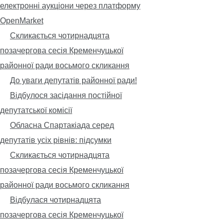
електронні аукціони через платформу
OpenMarket
Скликається чотирнадцята
позачергова сесія Кременчуцької
районної ради восьмого скликання
До уваги депутатів районної ради!
Відбулося засідання постійної
депутатської комісії
Обласна Спартакіада серед
депутатів усіх рівнів: підсумки
Скликається чотирнадцята
позачергова сесія Кременчуцької
районної ради восьмого скликання
Відбулася чотирнадцята
позачергова сесія Кременчуцької