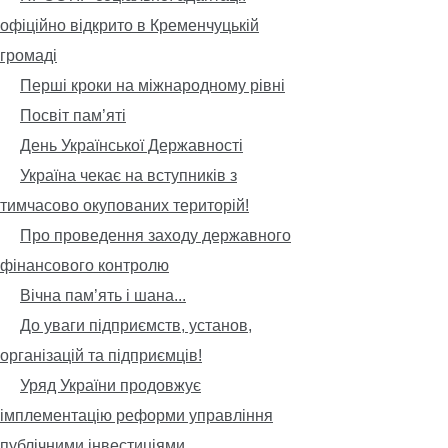
офіційно відкрито в Кременчуцькій
громаді
Перші кроки на міжнародному рівні
Посвіт пам’яті
День Української Державності
Україна чекає на вступників з
тимчасово окупованих територій!
Про проведення заходу державного
фінансового контролю
Вічна пам’ять і шана...
До уваги підприємств, установ,
організацій та підприємців!
Уряд України продовжує
імплементацію реформи управління
публічними інвестиціями