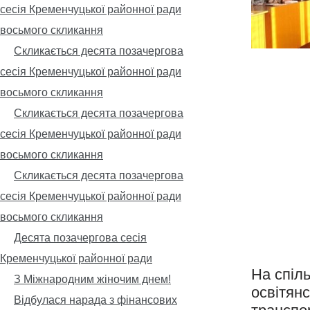
сесія Кременчуцької районної ради
восьмого скликання
Скликається десята позачергова
сесія Кременчуцької районної ради
восьмого скликання
Скликається десята позачергова
сесія Кременчуцької районної ради
восьмого скликання
Скликається десята позачергова
сесія Кременчуцької районної ради
восьмого скликання
Десята позачергова сесія
Кременчуцької районної ради
На спіл
З Міжнародним жіночим днем!
освітянс
Відбулася нарада з фінансових