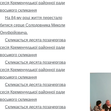
сесія Кременчуцької районної ради
восьмого скликання
На 84-му році життя перестало
битися серце Солодовника Миколи
Онуфрійовича.
Скликається десята позачергова
сесія Кременчуцької районної ради
восьмого скликання
Скликається десята позачергова
сесія Кременчуцької районної ради
восьмого скликання
Скликається десята позачергова
сесія Кременчуцької районної ради
восьмого скликання
Скликається десята позачергова