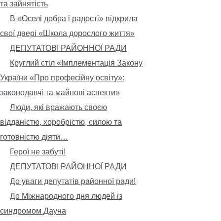
та зайнятість
В «Оселі добра і радості» відкрила
свої двері «Школа дорослого життя»
ДЕПУТАТОВІ РАЙОННОЇ РАДИ
Круглий стіл «Імплементація Закону
України «Про професійну освіту»:
законодавчі та майнові аспекти»
Люди, які вражають своєю
відданістю, хоробрістю, силою та
готовністю діяти…
Герої не забуті!
ДЕПУТАТОВІ РАЙОННОЇ РАДИ
До уваги депутатів районної ради!
До Міжнародного дня людей із
синдромом Дауна