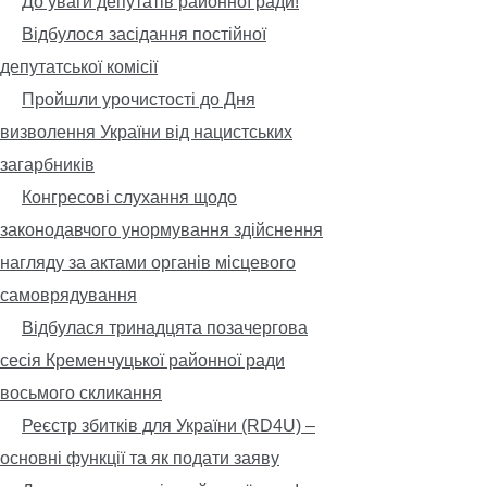
До уваги депутатів районної ради!
Відбулося засідання постійної
депутатської комісії
Пройшли урочистості до Дня
визволення України від нацистських
загарбників
Конгресові слухання щодо
законодавчого унормування здійснення
нагляду за актами органів місцевого
самоврядування
Відбулася тринадцята позачергова
сесія Кременчуцької районної ради
восьмого скликання
Реєстр збитків для України (RD4U) –
основні функції та як подати заяву