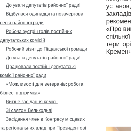
установ,
До уваги депутатів районної ради!
закладі
Відбулася одинадцята позачергова
рекомен
сесія районної ради
«Про ви
Робоча зустріч голів постійних
спільної
депутатських комісій
територ
Робочий візит до Піщанської громади
Кременч
До уваги депутатів районної ради!
Працювали постійні депутатські
комісії районної ради
«Можливості для ветеранів: робота,
бізнес, підтримка»
Виїзне засідання комісії
Зі святом Великодня!
Засідання членів Конгресу місцевих
та регіональних влад при Президентові