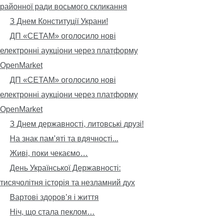
районної ради восьмого скликання
З Днем Конституції Украни!
ДП «СЕТАМ» оголосило нові
електронні аукціони через платформу
OpenMarket
ДП «СЕТАМ» оголосило нові
електронні аукціони через платформу
OpenMarket
З Днем державності, литовські друзі!
На знак пам’яті та вдячності...
Живі, поки чекаємо…
День Української Державності:
тисячолітня історія та незламний дух
Вартові здоров’я і життя
Ніч, що стала пеклом…