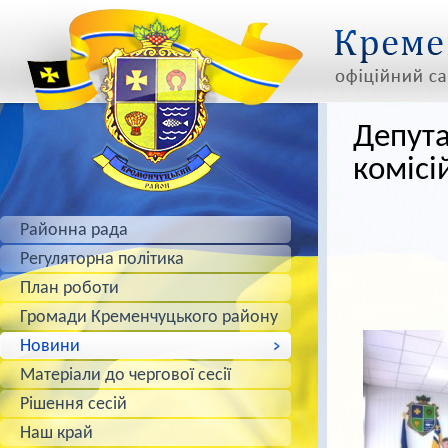
Депута
комісі
Районна рада
Регуляторна політика
План роботи
Громади Кременчуцького району
Новини
Матеріали до чергової сесії
Рішення сесій
Наш край