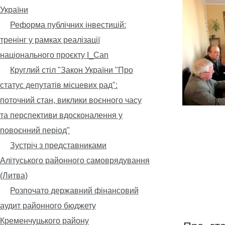
України
Реформа публічних інвестицій:
тренінг у рамках реалізації
національного проєкту I_Can
Круглий стіл "Закон України "Про
статус депутатів місцевих рад":
поточний стан, виклики воєнного часу
та перспективи вдосконалення у
повоєнний період"
Зустріч з представниками
Алітуського районного самоврядування
(Литва)
Розпочато державний фінансовий
аудит районного бюджету
Кременчуцького району