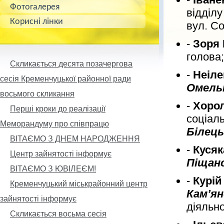
Фотогалерея
відділ
Корисні лінки
вул. Со
-
Зоря
голова;
Скликається десята позачергова
-
Неіле
сесія Кременчуцької районної ради
Омель
восьмого скликання
-
Хорол
Перші кроки до реалізації
соціаль
Меморандуму про співпрацю
Білець
ВІТАЄМО З ДНЕМ НАРОДЖЕННЯ
-
Кусяк
Центр зайнятості інформує
Піщан
ВІТАЄМО З ЮВІЛЕЄМ!
-
Курій
Кременчуцький міськрайонний центр
Кам’ян
зайнятості інформує
діяльно
Скликається восьма сесія