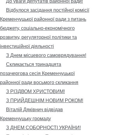
До уваги депутатів районної ради!
Відбулося засідання постійної комісії
Кременчуцької районної ради з питань
бюджету, соціально-економічного
розвитку, регуляторної політики та
інвестиційної діяльності
З Днем місцевого самоврядування!
Скликається тринадцята
позачергова сесія Кременчуцької
районної ради восьмого скликання
З РІЗДВОМ ХРИСТОВИМ!
З ПРИЙДЕШНІМ НОВИМ РОКОМ!
Віталій Дяківнич відвідав
Кременчуцьку громаду
З ДНЕМ СОБОРНОСТІ УКРАЇНИ!