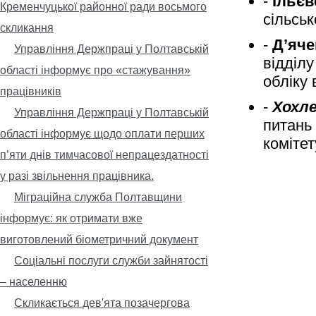
-
Ільєв
Кременчуцької районної ради восьмого
сільськ
скликання
-
Д’яче
Управління Держпраці у Полтавській
відділу
області інформує про «стажування»
обліку 
працівників
-
Хохле
Управління Держпраці у Полтавській
питань 
області інформує щодо оплати перших
коміте
п’яти днів тимчасової непрацездатності
у разі звільнення працівника.
Міграційна служба Полтавщини
інформує: як отримати вже
виготовлений біометричний документ
Соціальні послуги служби зайнятості
– населенню
Скликається дев'ята позачергова