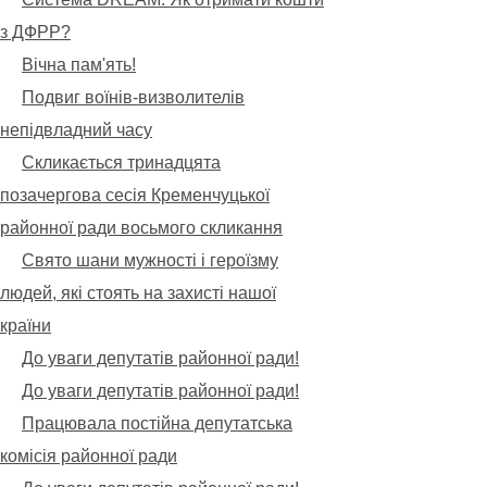
з ДФРР?
Вічна пам'ять!
Подвиг воїнів-визволителів
непідвладний часу
Скликається тринадцята
позачергова сесія Кременчуцької
районної ради восьмого скликання
Свято шани мужності і героїзму
людей, які стоять на захисті нашої
країни
До уваги депутатів районної ради!
До уваги депутатів районної ради!
Працювала постійна депутатська
комісія районної ради