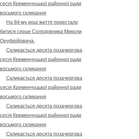
сесія Кременчуцької районної ради
восьмого скликання
На 84-му році життя перестало
битися серце Солодовника Миколи
Онуфрійовича.
Скликається десята позачергова
сесія Кременчуцької районної ради
восьмого скликання
Скликається десята позачергова
сесія Кременчуцької районної ради
восьмого скликання
Скликається десята позачергова
сесія Кременчуцької районної ради
восьмого скликання
Скликається десята позачергова