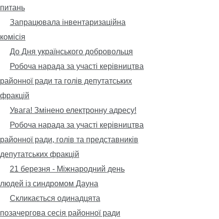
питань
Запрацювала інвентаризаційна
комісія
До Дня українського добровольця
Робоча нарада за участі керівництва
районної ради та голів депутатських
фракцій
Увага! Змінено електронну адресу!
Робоча нарада за участі керівництва
районної ради, голів та представників
депутатських фракцій
21 березня - Міжнародний день
людей із синдромом Дауна
Скликається одинадцята
позачергова сесія районної ради