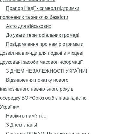
Прапор Надії - символ підтримки
полонених та зниклих безвісти
Авто для військових
До уваги територіальних громад!
Повідомлення про намір отримати
дозвіл на викиди для подачі в місцеві
друковані засоби масової інформації
З ДНЕМ НЕЗАЛЕЖНОСТІ УКРАЇНИ!
Відзначення початку нового
інклюзивного навчального року в
осередку ВО «Союз осіб з інвалідністю
України»
Навіки в пам’яті…
З Днем знань!
Система DREAM. Як отримати кошти