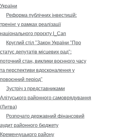
України
Реформа публічних інвестицій:
тренінг у рамках реалізації
національного проєкту I_Can
Круглий стіл "Закон України "Про
статус депутатів місцевих рад":
поточний стан, виклики воєнного часу
та перспективи вдосконалення у
повоєнний період"
Зустріч з представниками
Алітуського районного самоврядування
(Литва)
Розпочато державний фінансовий
аудит районного бюджету
Кременчуцького району