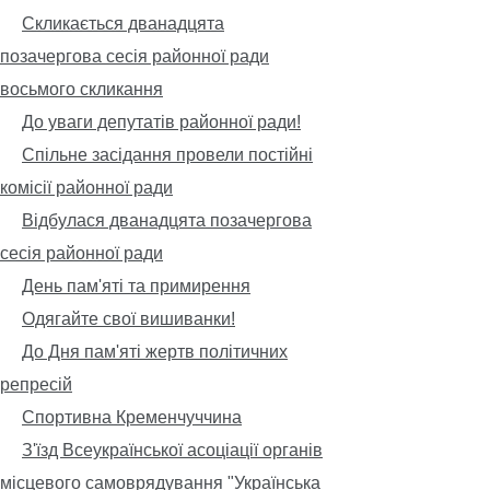
Скликається дванадцята
позачергова сесія районної ради
восьмого скликання
До уваги депутатів районної ради!
Спільне засідання провели постійні
комісії районної ради
Відбулася дванадцята позачергова
сесія районної ради
День пам'яті та примирення
Одягайте свої вишиванки!
До Дня пам'яті жертв політичних
репресій
Спортивна Кременчуччина
З'їзд Всеукраїнської асоціації органів
місцевого самоврядування "Українська