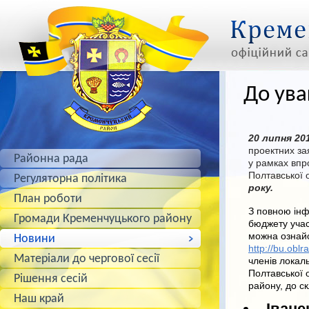
До ува
20 липня 20
проектних за
Районна рада
у рамках вп
Полтавської 
Регуляторна політика
року.
План роботи
З повною ін
Громади Кременчуцького району
бюджету участ
можна ознай
Новини
http://bu.oblr
Матеріали до чергової сесії
членів локал
Полтавської 
Рішення сесій
району, до ск
Наш край
-
Іване