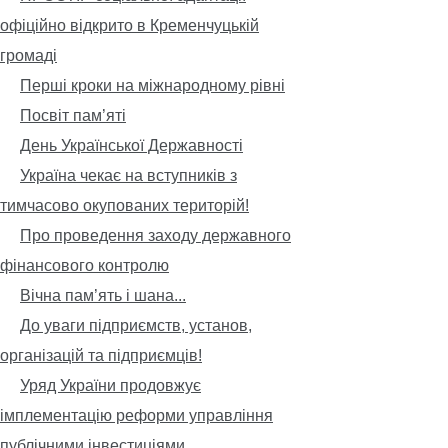
офіційно відкрито в Кременчуцькій
громаді
Перші кроки на міжнародному рівні
Посвіт пам’яті
День Української Державності
Україна чекає на вступників з
тимчасово окупованих територій!
Про проведення заходу державного
фінансового контролю
Вічна пам’ять і шана...
До уваги підприємств, установ,
організацій та підприємців!
Уряд України продовжує
імплементацію реформи управління
публічними інвестиціями