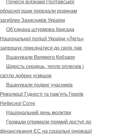
Почесні відзнаки Полтавської
обласної ради передали родинам
загиблих Захисників України
Обʼєднана штурмова бригада
Національної поліції України «Лють»
запрошує приєднатися до своїх лав
Вшанували Великого Кобзаря
Щирість сердець, тепло оплесків і
світло добрих усмішок
Вшанували подвиг учасників
Революції Гідності та пам’ять Героїв
Небесної Сотні
Національний день молитви
Громади отримали прямий доступ до
фінансування ЄС на соціальні інновації