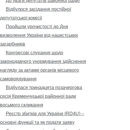
До уваги депутатів районної ради!
Відбулося засідання постійної
депутатської комісії
Пройшли урочистості до Дня
визволення України від нацистських
загарбників
Конгресові слухання щодо
законодавчого унормування здійснення
нагляду за актами органів місцевого
самоврядування
Відбулася тринадцята позачергова
сесія Кременчуцької районної ради
восьмого скликання
Реєстр збитків для України (RD4U) –
основні функції та як подати заяву