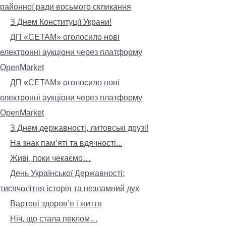
районної ради восьмого скликання
З Днем Конституції Украни!
ДП «СЕТАМ» оголосило нові
електронні аукціони через платформу
OpenMarket
ДП «СЕТАМ» оголосило нові
електронні аукціони через платформу
OpenMarket
З Днем державності, литовські друзі!
На знак пам’яті та вдячності...
Живі, поки чекаємо…
День Української Державності:
тисячолітня історія та незламний дух
Вартові здоров’я і життя
Ніч, що стала пеклом…