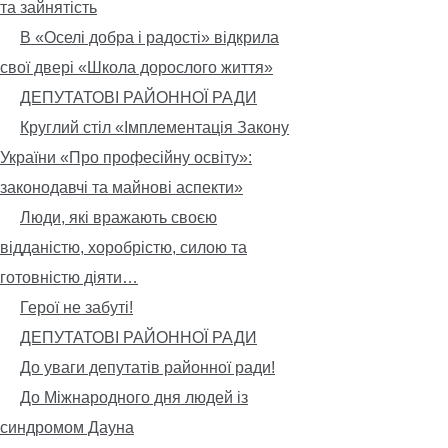
та зайнятість
В «Оселі добра і радості» відкрила
свої двері «Школа дорослого життя»
ДЕПУТАТОВІ РАЙОННОЇ РАДИ
Круглий стіл «Імплементація Закону
України «Про професійну освіту»:
законодавчі та майнові аспекти»
Люди, які вражають своєю
відданістю, хоробрістю, силою та
готовністю діяти…
Герої не забуті!
ДЕПУТАТОВІ РАЙОННОЇ РАДИ
До уваги депутатів районної ради!
До Міжнародного дня людей із
синдромом Дауна