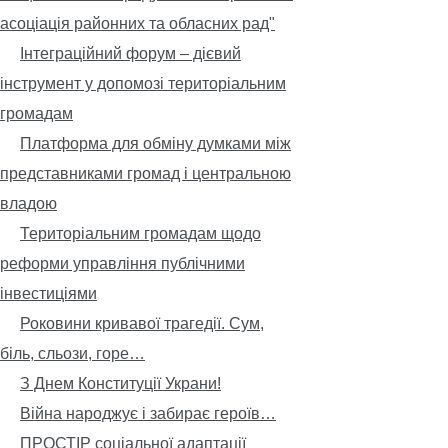
асоціація районних та обласних рад"
Інтеграційний форум – дієвий
інструмент у допомозі територіальним
громадам
Платформа для обміну думками між
представниками громад і центральною
владою
Територіальним громадам щодо
реформи управління публічними
інвестиціями
Роковини кривавої трагедії. Сум,
біль, сльози, горе…
З Днем Конституції Украни!
Війна народжує і забирає героїв…
ПРОСТІР соціальної адаптації