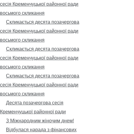
сесія Кременчуцької районної ради
восьмого скликання
Скликається десята позачергова
сесія Кременчуцької районної ради
восьмого скликання
Скликається десята позачергова
сесія Кременчуцької районної ради
восьмого скликання
Скликається десята позачергова
сесія Кременчуцької районної ради
восьмого скликання
Десята позачергова сесія
Кременчуцької районної ради
З Міжнародним жіночим днем!
Відбулася нарада з фінансових