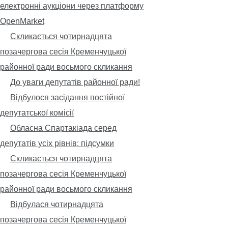
електронні аукціони через платформу
OpenMarket
Скликається чотирнадцята
позачергова сесія Кременчуцької
районної ради восьмого скликання
До уваги депутатів районної ради!
Відбулося засідання постійної
депутатської комісії
Обласна Спартакіада серед
депутатів усіх рівнів: підсумки
Скликається чотирнадцята
позачергова сесія Кременчуцької
районної ради восьмого скликання
Відбулася чотирнадцята
позачергова сесія Кременчуцької