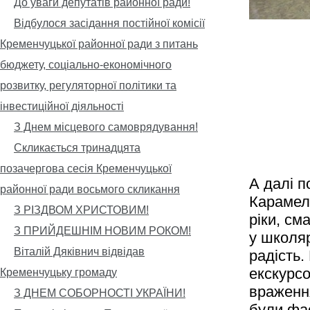
До уваги депутатів районної ради!
Відбулося засідання постійної комісії
Кременчуцької районної ради з питань
бюджету, соціально-економічного
розвитку, регуляторної політики та
інвестиційної діяльності
З Днем місцевого самоврядування!
Скликається тринадцята
позачергова сесія Кременчуцької
А далі 
районної ради восьмого скликання
Карамел
З РІЗДВОМ ХРИСТОВИМ!
ріки, см
З ПРИЙДЕШНІМ НОВИМ РОКОМ!
у школяр
Віталій Дяківнич відвідав
радість.
екскурс
Кременчуцьку громаду
враження
З ДНЕМ СОБОРНОСТІ УКРАЇНИ!
були фа