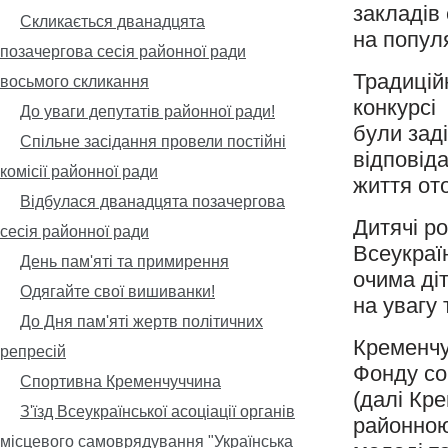
закладів
Скликається дванадцята
на попул
позачергова сесія районної ради
Традицій
восьмого скликання
конкурсі
До уваги депутатів районної ради!
були заді
Спільне засідання провели постійні
відповіда
комісії районної ради
життя от
Відбулася дванадцята позачергова
Дитячі р
сесія районної ради
Всеукраї
День пам'яті та примирення
очима ді
Одягайте свої вишиванки!
на увагу 
До Дня пам'яті жертв політичних
Кременчу
репресій
Фонду со
Спортивна Кременчуччина
(далі Кр
З'їзд Всеукраїнської асоціації органів
районною 
місцевого самоврядування "Українська