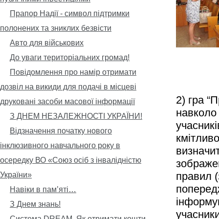
Прапор Надії - символ підтримки
полонених та зниклих безвісти
Авто для військових
До уваги територіальних громад!
Повідомлення про намір отримати
дозвіл на викиди для подачі в місцеві
2) гра “
друковані засоби масової інформації
навколо 
З ДНЕМ НЕЗАЛЕЖНОСТІ УКРАЇНИ!
учасникі
Відзначення початку нового
кмітливо
інклюзивного навчального року в
визначит
осередку ВО «Союз осіб з інвалідністю
зображе
правил (
України»
поперед
Навіки в пам’яті…
інформув
З Днем знань!
учасники
Система DREAM. Як отримати кошти