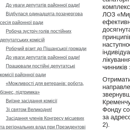
До уваги депутатів районної ради!
комплекс
ЛОЗ «Ми
Відбулася одинадцята позачергова
ефективн
сесія районної ради
досягнут
Робоча зустріч голів постійних
принципів
депутатських комісій
наступно
Робочий візит до Піщанської громади
індивіду
До уваги депутатів районної ради!
лікуванн
Працювали постійні депутатські
чинників 
комісії районної ради
Отримати
«Можливості для ветеранів: робота,
направле
бізнес, підтримка»
звернувши
Виїзне засідання комісії
Кременчу
Фонду со
Зі святом Великодня!
за адрес
Засідання членів Конгресу місцевих
2).
та регіональних влад при Президентові