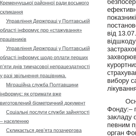
безпосере
Кременчуцької районної ради восьмого
ефективн
скликання
показникі
Управління Держпраці у Полтавській
постанов
області інформує про «стажування»
від 13.0
працівників
відшкоду
застрахов
Управління Держпраці у Полтавській
захворюв
області інформує щодо оплати перших
курортни
п’яти днів тимчасової непрацездатності
страхува
у разі звільнення працівника.
вибору с
Міграційна служба Полтавщини
лікування
інформує: як отримати вже
Основни
виготовлений біометричний документ
Фонду:– п
Соціальні послуги служби зайнятості
закладу о
– населенню
певним п
Скликається дев'ята позачергова
орган Фо