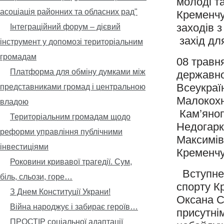
молоді т
асоціація районних та обласних рад"
Кременчу
заходів 
Інтеграційний форум – дієвий
захід дл
інструмент у допомозі територіальним
громадам
08 травн
Платформа для обміну думками між
державно
Всеукраї
представниками громад і центральною
Малокохні
владою
Кам’янопо
Територіальним громадам щодо
Недогаркі
реформи управління публічними
Максимів
інвестиціями
Кременчу
Роковини кривавої трагедії. Сум,
Вступне с
біль, сльози, горе…
спорту К
З Днем Конституції Украни!
Оксана С
Війна народжує і забирає героїв…
присутнім
ПРОСТІР соціальної адаптації