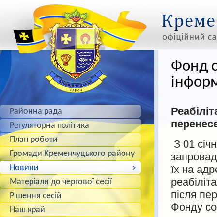
Фонд с
інфор
Реабіліт
Районна рада
перенес
Регуляторна політика
План роботи
З 01 січ
Громади Кременчуцького району
запровад
Новини
їх на адр
реабіліт
Матеріали до чергової сесії
після пе
Рішення сесій
Фонду со
Наш край