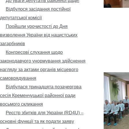
До уваги депутатів районної ради!
Відбулося засідання постійної
депутатської комісії
Пройшли урочистості до Дня
визволення України від нацистських
загарбників
Конгресові слухання щодо
законодавчого унормування здійснення
нагляду за актами органів місцевого
самоврядування
Відбулася тринадцята позачергова
сесія Кременчуцької районної ради
восьмого скликання
Реєстр збитків для України (RD4U) –
основні функції та як подати заяву