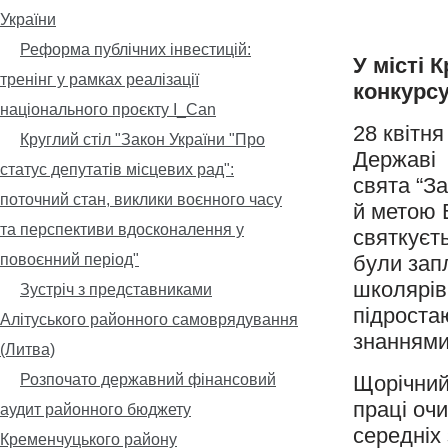
України
Реформа публічних інвестицій:
У місті 
тренінг у рамках реалізації
конкурс
національного проєкту I_Can
28 квітня
Круглий стіл "Закон України "Про
Державі 
статус депутатів місцевих рад":
свята “За
поточний стан, виклики воєнного часу
й метою 
та перспективи вдосконалення у
cвяткуєт
повоєнний період"
були зап
школярів
Зустріч з представниками
підроста
Алітуського районного самоврядування
знаннями
(Литва)
Розпочато державний фінансовий
Щорічний
праці очи
аудит районного бюджету
середніх
Кременчуцького району