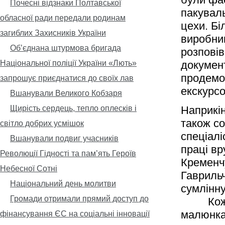
Почесні відзнаки Полтавської
пакувал
обласної ради передали родинам
цехи. Бі
загиблих Захисників України
виробни
Обʼєднана штурмова бригада
розповів
Національної поліції України «Лють»
докумен
продемо
запрошує приєднатися до своїх лав
екскурс
Вшанували Великого Кобзаря
Щирість сердець, тепло оплесків і
Наприкін
також с
світло добрих усмішок
спеціалі
Вшанували подвиг учасників
праці вр
Революції Гідності та пам’ять Героїв
Кременч
Небесної Сотні
Гаврильч
Національний день молитви
сумлінну
Громади отримали прямий доступ до
Кожна п
малюнка,
фінансування ЄС на соціальні інновації