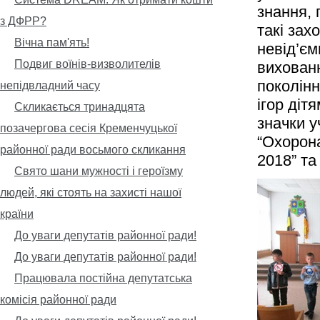
знання, 
з ДФРР?
такі зах
Вічна пам'ять!
невід’є
Подвиг воїнів-визволителів
вихован
поколінн
непідвладний часу
ігор діт
Скликається тринадцята
значки у
позачергова сесія Кременчуцької
“Охорона
районної ради восьмого скликання
2018” та
Свято шани мужності і героїзму
людей, які стоять на захисті нашої
країни
До уваги депутатів районної ради!
До уваги депутатів районної ради!
Працювала постійна депутатська
комісія районної ради