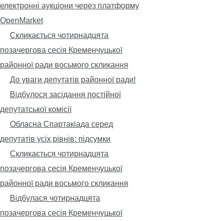
електронні аукціони через платформу
OpenMarket
Скликається чотирнадцята
позачергова сесія Кременчуцької
районної ради восьмого скликання
До уваги депутатів районної ради!
Відбулося засідання постійної
депутатської комісії
Обласна Спартакіада серед
депутатів усіх рівнів: підсумки
Скликається чотирнадцята
позачергова сесія Кременчуцької
районної ради восьмого скликання
Відбулася чотирнадцята
позачергова сесія Кременчуцької