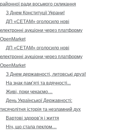
районної ради восьмого скликання
З Днем Конституції Украни!
ДП «СЕТАМ» оголосило нові
електронні аукціони через платформу
OpenMarket
ДП «СЕТАМ» оголосило нові
електронні аукціони через платформу
OpenMarket
З Днем державності, литовські друзі!
На знак пам’яті та вдячності...
Живі, поки чекаємо…
День Української Державності:
тисячолітня історія та незламний дух
Вартові здоров’я і життя
Ніч, що стала пеклом…