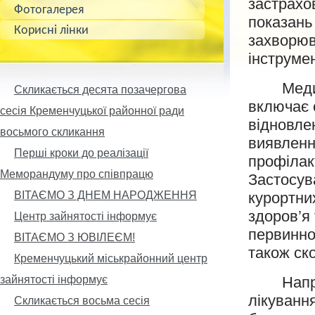
застрахо
Фотогалерея
показань 
Корисні лінки
захворюв
інструме
Медична
Скликається десята позачергова
включає 
сесія Кременчуцької районної ради
відновле
восьмого скликання
виявленн
Перші кроки до реалізації
профілак
Меморандуму про співпрацю
Застосув
ВІТАЄМО З ДНЕМ НАРОДЖЕННЯ
курортни
здоров’я
Центр зайнятості інформує
первинної
ВІТАЄМО З ЮВІЛЕЄМ!
також ск
Кременчуцький міськрайонний центр
зайнятості інформує
Направл
лікуванн
Скликається восьма сесія