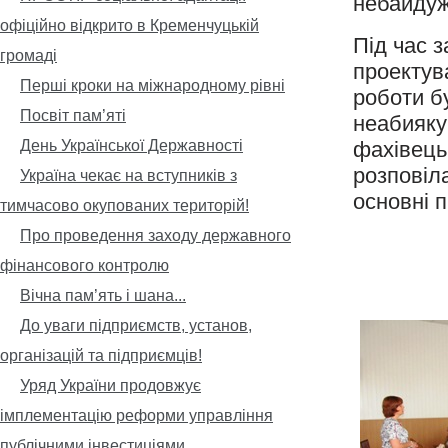
небайдуж
офіційно відкрито в Кременчуцькій
Під час 
громаді
проектув
Перші кроки на міжнародному рівні
роботи б
Посвіт пам’яті
неабияку
День Української Державності
фахівець
розповіл
Україна чекає на вступників з
основні 
тимчасово окупованих територій!
Про проведення заходу державного
фінансового контролю
Вічна пам’ять і шана...
До уваги підприємств, установ,
організацій та підприємців!
Уряд України продовжує
імплементацію реформи управління
публічними інвестиціями