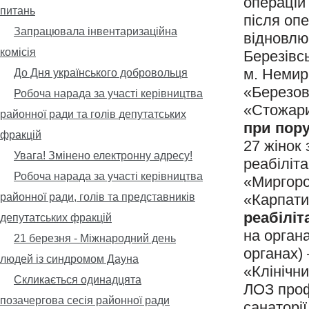
операцій 
питань
після опе
Запрацювала інвентаризаційна
відновлю
комісія
Березівсь
м. Немир
До Дня українського добровольця
«Березов
Робоча нарада за участі керівництва
«Стожари
районної ради та голів депутатських
при пору
фракцій
27 жінок
Увага! Змінено електронну адресу!
реабіліт
Робоча нарада за участі керівництва
«Миргоро
районної ради, голів та представників
«Карпати
реабіліт
депутатських фракцій
на орган
21 березня - Міжнародний день
органах)
людей із синдромом Дауна
«Клінічни
Скликається одинадцята
ЛОЗ проф
позачергова сесія районної ради
санаторі