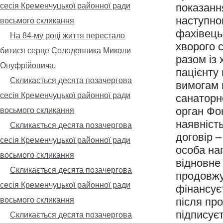
сесія Кременчуцької районної ради
показанн
наступног
восьмого скликання
фахівець
На 84-му році життя перестало
хворого 
битися серце Солодовника Миколи
разом із
Онуфрійовича.
пацієнту 
Скликається десята позачергова
вимогам 
сесія Кременчуцької районної ради
санаторн
орган Фо
восьмого скликання
наявність
Скликається десята позачергова
договір 
сесія Кременчуцької районної ради
особа на
восьмого скликання
відновне 
Скликається десята позачергова
продовжу
сесія Кременчуцької районної ради
фінансує
восьмого скликання
після пр
підписує
Скликається десята позачергова