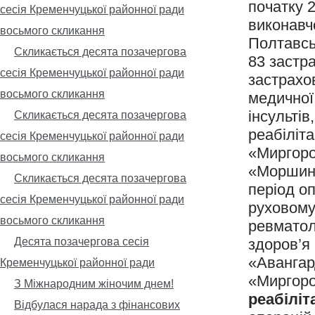
початку 
сесія Кременчуцької районної ради
виконавч
восьмого скликання
Полтавсь
Скликається десята позачергова
83 застр
сесія Кременчуцької районної ради
застрахо
восьмого скликання
медичної 
інсультів
Скликається десята позачергова
реабіліт
сесія Кременчуцької районної ради
«Миргоро
восьмого скликання
«Моршин
Скликається десята позачергова
період оп
сесія Кременчуцької районної ради
руховому
восьмого скликання
ревматол
Десята позачергова сесія
здоров’я 
«Авангар
Кременчуцької районної ради
«Миргоро
З Міжнародним жіночим днем!
реабіліт
Відбулася нарада з фінансових