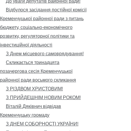
До уваги депутатів районної ради!
Відбулося засідання постійної комісії
Кременчуцької районної ради з питань
бюджету, соціально-економічного
розвитку, регуляторної політики та
інвестиційної діяльності
З Днем місцевого самоврядування!
Скликається тринадцята
позачергова сесія Кременчуцької
районної ради восьмого скликання
З РІЗДВОМ ХРИСТОВИМ!
З ПРИЙДЕШНІМ НОВИМ РОКОМ!
Віталій Дяківнич відвідав
Кременчуцьку громаду
З ДНЕМ СОБОРНОСТІ УКРАЇНИ!