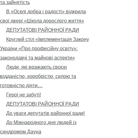
та зайнятість
В «Оселі добра і радості» відкрила
свої двері «Школа дорослого життя»
ДЕПУТАТОВІ РАЙОННОЇ РАДИ
Круглий стіл «Імплементація Закону
України «Про професійну освіту»:
законодавчі та майнові аспекти»
Люди, які вражають своєю
відданістю, хоробрістю, силою та
готовністю діяти…
Герої не забуті!
ДЕПУТАТОВІ РАЙОННОЇ РАДИ
До уваги депутатів районної ради!
До Міжнародного дня людей із
синдромом Дауна