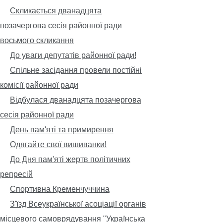
Скликається дванадцята
позачергова сесія районної ради
восьмого скликання
До уваги депутатів районної ради!
Спільне засідання провели постійні
комісії районної ради
Відбулася дванадцята позачергова
сесія районної ради
День пам'яті та примирення
Одягайте свої вишиванки!
До Дня пам'яті жертв політичних
репресій
Спортивна Кременчуччина
З'їзд Всеукраїнської асоціації органів
місцевого самоврядування "Українська