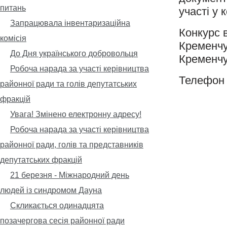
питань
участі у 
Запрацювала інвентаризаційна
Конкурс в
комісія
Кременчу
До Дня українського добровольця
Кременчу
Робоча нарада за участі керівництва
Телефон д
районної ради та голів депутатських
фракцій
Увага! Змінено електронну адресу!
Робоча нарада за участі керівництва
районної ради, голів та представників
депутатських фракцій
21 березня - Міжнародний день
людей із синдромом Дауна
Скликається одинадцята
позачергова сесія районної ради