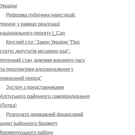
України
Реформа публічних інвестицій:
тренінг у рамках реалізації
національного проєкту I_Can
Круглий стіл "Закон України "Про
статус депутатів місцевих рад":
поточний стан, виклики воєнного часу
та перспективи вдосконалення у
повоєнний період"
Зустріч з представниками
Алітуського районного самоврядування
(Литва)
Розпочато державний фінансовий
аудит районного бюджету
Кременчуцького району