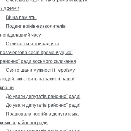
з ДФРР?
Вічна пам'ять!
Подвиг воїнів-визволителів
непідвладний часу
Скликається тринадцята
позачергова сесія Кременчуцької
районної ради восьмого скликання
Свято шани мужності і героїзму
людей, які стоять на захисті нашої
країни
До уваги депутатів районної ради!
До уваги депутатів районної ради!
Працювала постійна депутатська
комісія районної ради