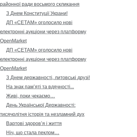
районної ради восьмого скликання
З Днем Конституції Украни!
ДП «СЕТАМ» оголосило нові
електронні аукціони через платформу
OpenMarket
ДП «СЕТАМ» оголосило нові
електронні аукціони через платформу
OpenMarket
З Днем державності, литовські друзі!
На знак пам’яті та вдячності...
Живі, поки чекаємо…
День Української Державності:
тисячолітня історія та незламний дух
Вартові здоров’я і життя
Ніч, що стала пеклом…