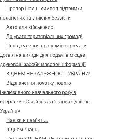
Прапор Надії - символ підтримки
полонених та зниклих безвісти
Авто для військових
До уваги територіальних громад!
Повідомлення про намір отримати
дозвіл на викиди для подачі в місцеві
друковані засоби масової інформації
З ДНЕМ НЕЗАЛЕЖНОСТІ УКРАЇНИ!
Відзначення початку нового
інклюзивного навчального року в
осередку ВО «Союз осіб з інвалідністю
України»
Навіки в пам’яті…
З Днем знань!
Система DREAM. Як отримати кошти