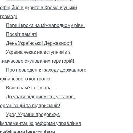
офіційно відкрито в Кременчуцькій
громаді
Перші кроки на міжнародному рівні
Посвіт пам’яті
День Української Державності
Україна чекає на вступників з
тимчасово окупованих територій!
Про проведення заходу державного
фінансового контролю
Вічна пам’ять і шана...
До уваги підприємств, установ,
організацій та підприємців!
Уряд України продовжує
імплементацію реформи управління
публічними інвестиціями