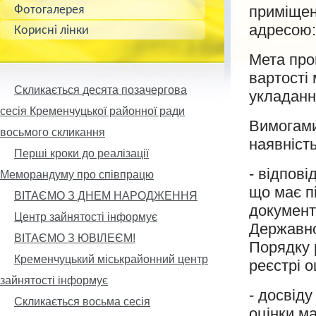
приміщен
Фотогалерея
адресою: 
Корисні лінки
Мета про
вартості
Скликається десята позачергова
укладанн
сесія Кременчуцької районної ради
Вимогами
восьмого скликання
наявність
Перші кроки до реалізації
- відпові
Меморандуму про співпрацю
що має п
ВІТАЄМО З ДНЕМ НАРОДЖЕННЯ
документ
Центр зайнятості інформує
Державно
ВІТАЄМО З ЮВІЛЕЄМ!
Порядку 
Кременчуцький міськрайонний центр
реєстрі о
зайнятості інформує
- досвіду
Скликається восьма сесія
оцінки ма