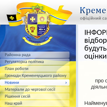
ІНФОР
відбор
будуть
оцінк
Районна рада
Регуляторна політика
План роботи
Громади Кременчуцького району
про 
Новини
діяльн
Матеріали до чергової сесії
Рішення сесій
Найменув
Наш край