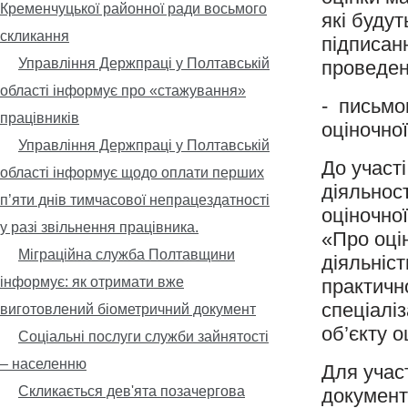
Кременчуцької районної ради восьмого
які будут
скликання
підписанн
Управління Держпраці у Полтавській
проведенн
області інформує про «стажування»
- письмо
працівників
оціночної
Управління Держпраці у Полтавській
До участі
області інформує щодо оплати перших
діяльност
п’яти днів тимчасової непрацездатності
оціночної
у разі звільнення працівника.
«Про оці
Міграційна служба Полтавщини
діяльніст
інформує: як отримати вже
практично
спеціалі
виготовлений біометричний документ
об’єкту о
Соціальні послуги служби зайнятості
– населенню
Для учас
Скликається дев'ята позачергова
документ