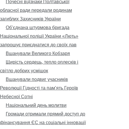
Почесні відзнаки Полтавської
обласної ради передали родинам
загиблих Захисників України
Обʼєднана штурмова бригада
Національної поліції України «Лють»
запрошує приєднатися до своїх лав
Вшанували Великого Кобзаря
Щирість сердець, тепло оплесків і
світло добрих усмішок
Вшанували подвиг учасників
Революції Гідності та пам’ять Героїв
Небесної Сотні
Національний день молитви
Громади отримали прямий доступ до
фінансування ЄС на соціальні інновації