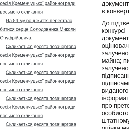
документ
сесія Кременчуцької районної ради
в конверт
восьмого скликання
На 84-му році життя перестало
До підтв
битися серце Солодовника Миколи
конкурсі
документ
Онуфрійовича.
оцінювач
Скликається десята позачергова
залучено 
сесія Кременчуцької районної ради
майна; п
восьмого скликання
залучено
Скликається десята позачергова
підписанн
сесія Кременчуцької районної ради
підписами
виданого
восьмого скликання
інформац
Скликається десята позачергова
про прет
сесія Кременчуцької районної ради
особисто
восьмого скликання
штатному
Скликається десята позачергова
оцінки ма