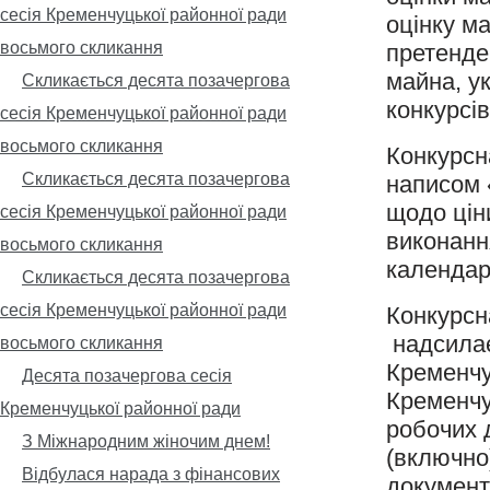
сесія Кременчуцької районної ради
оцінку ма
восьмого скликання
претенде
майна, у
Скликається десята позачергова
конкурсів
сесія Кременчуцької районної ради
восьмого скликання
Конкурсн
Скликається десята позачергова
написом 
щодо ціни
сесія Кременчуцької районної ради
виконання
восьмого скликання
календар
Скликається десята позачергова
сесія Кременчуцької районної ради
Конкурсн
надсилає
восьмого скликання
Кременчу
Десята позачергова сесія
Кременчук
Кременчуцької районної ради
робочих 
З Міжнародним жіночим днем!
(включно)
Відбулася нарада з фінансових
документ