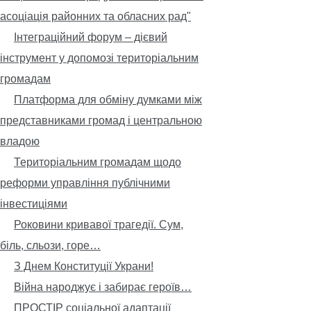
асоціація районних та обласних рад"
Інтеграційний форум – дієвий
інструмент у допомозі територіальним
громадам
Платформа для обміну думками між
представниками громад і центральною
владою
Територіальним громадам щодо
реформи управління публічними
інвестиціями
Роковини кривавої трагедії. Сум,
біль, сльози, горе…
З Днем Конституції Украни!
Війна народжує і забирає героїв…
ПРОСТІР соціальної адаптації