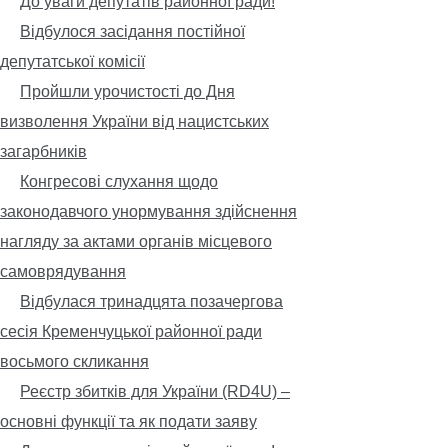
До уваги депутатів районної ради!
Відбулося засідання постійної
депутатської комісії
Пройшли урочистості до Дня
визволення України від нацистських
загарбників
Конгресові слухання щодо
законодавчого унормування здійснення
нагляду за актами органів місцевого
самоврядування
Відбулася тринадцята позачергова
сесія Кременчуцької районної ради
восьмого скликання
Реєстр збитків для України (RD4U) –
основні функції та як подати заяву