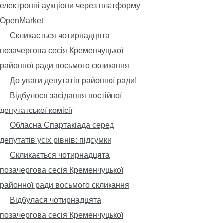
електронні аукціони через платформу
OpenMarket
Скликається чотирнадцята
позачергова сесія Кременчуцької
районної ради восьмого скликання
До уваги депутатів районної ради!
Відбулося засідання постійної
депутатської комісії
Обласна Спартакіада серед
депутатів усіх рівнів: підсумки
Скликається чотирнадцята
позачергова сесія Кременчуцької
районної ради восьмого скликання
Відбулася чотирнадцята
позачергова сесія Кременчуцької