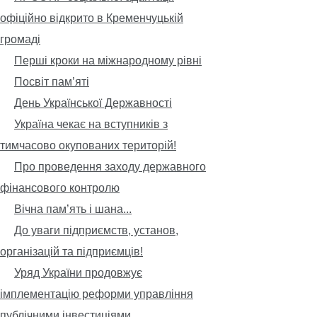
офіційно відкрито в Кременчуцькій
громаді
Перші кроки на міжнародному рівні
Посвіт пам’яті
День Української Державності
Україна чекає на вступників з
тимчасово окупованих територій!
Про проведення заходу державного
фінансового контролю
Вічна пам’ять і шана...
До уваги підприємств, установ,
організацій та підприємців!
Уряд України продовжує
імплементацію реформи управління
публічними інвестиціями