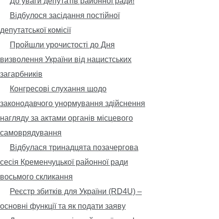
До уваги депутатів районної ради!
Відбулося засідання постійної
депутатської комісії
Пройшли урочистості до Дня
визволення України від нацистських
загарбників
Конгресові слухання щодо
законодавчого унормування здійснення
нагляду за актами органів місцевого
самоврядування
Відбулася тринадцята позачергова
сесія Кременчуцької районної ради
восьмого скликання
Реєстр збитків для України (RD4U) –
основні функції та як подати заяву