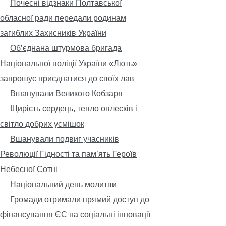
Почесні відзнаки Полтавської
обласної ради передали родинам
загиблих Захисників України
Обʼєднана штурмова бригада
Національної поліції України «Лють»
запрошує приєднатися до своїх лав
Вшанували Великого Кобзаря
Щирість сердець, тепло оплесків і
світло добрих усмішок
Вшанували подвиг учасників
Революції Гідності та пам’ять Героїв
Небесної Сотні
Національний день молитви
Громади отримали прямий доступ до
фінансування ЄС на соціальні інновації