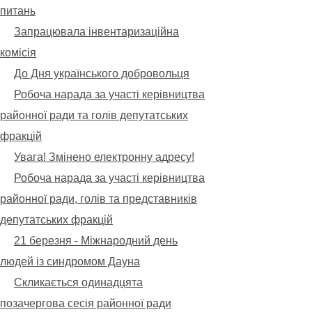
питань
Запрацювала інвентаризаційна
комісія
До Дня українського добровольця
Робоча нарада за участі керівництва
районної ради та голів депутатських
фракцій
Увага! Змінено електронну адресу!
Робоча нарада за участі керівництва
районної ради, голів та представників
депутатських фракцій
21 березня - Міжнародний день
людей із синдромом Дауна
Скликається одинадцята
позачергова сесія районної ради