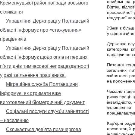
прийомі на р
Кременчуцької районної ради восьмого
Відтак, відпо
скликання
професійної 
гендерної нері
Управління Держпраці у Полтавській
Жінки є більш
області інформує про «стажування»
у сфері зайнят
працівників
Державна слу
Управління Держпраці у Полтавській
категоріям к
надаючи повни
області інформує щодо оплати перших
Питання генд
п’яти днів тимчасової непрацездатності
загальних пи
у разі звільнення працівника.
зайнятості ро
на положеннях
Міграційна служба Полтавщини
Чимало паняно
інформує: як отримати вже
ринку праці: ц
виготовлений біометричний документ
інвалідністю,
залишилося 
Соціальні послуги служби зайнятості
працевлаштув
– населенню
Кар’єрні радн
презентацій р
Скликається дев'ята позачергова
індивідуальн