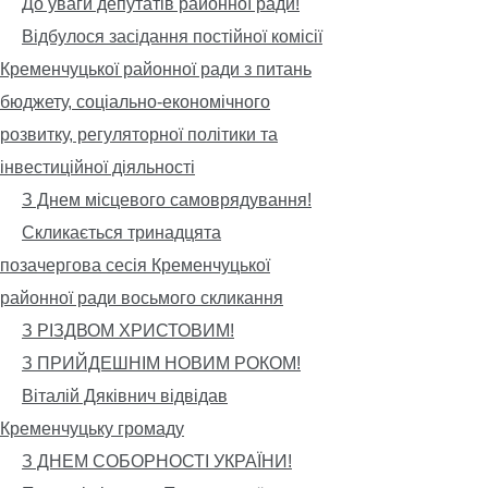
До уваги депутатів районної ради!
Відбулося засідання постійної комісії
Кременчуцької районної ради з питань
бюджету, соціально-економічного
розвитку, регуляторної політики та
інвестиційної діяльності
З Днем місцевого самоврядування!
Скликається тринадцята
позачергова сесія Кременчуцької
районної ради восьмого скликання
З РІЗДВОМ ХРИСТОВИМ!
З ПРИЙДЕШНІМ НОВИМ РОКОМ!
Віталій Дяківнич відвідав
Кременчуцьку громаду
З ДНЕМ СОБОРНОСТІ УКРАЇНИ!