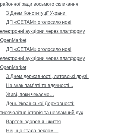
районної ради восьмого скликання
З Днем Конституції Украни!
ДП «СЕТАМ» оголосило нові
електронні аукціони через платформу
OpenMarket
ДП «СЕТАМ» оголосило нові
електронні аукціони через платформу
OpenMarket
З Днем державності, литовські друзі!
На знак пам’яті та вдячності...
Живі, поки чекаємо…
День Української Державності:
тисячолітня історія та незламний дух
Вартові здоров’я і життя
Ніч, що стала пеклом…