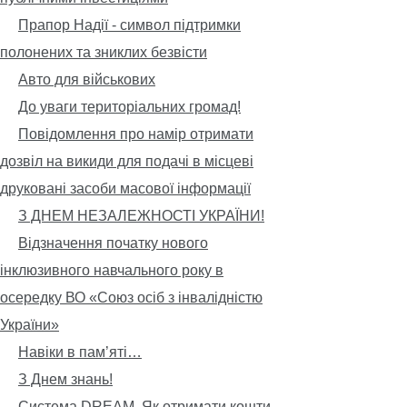
Прапор Надії - символ підтримки
полонених та зниклих безвісти
Авто для військових
До уваги територіальних громад!
Повідомлення про намір отримати
дозвіл на викиди для подачі в місцеві
друковані засоби масової інформації
З ДНЕМ НЕЗАЛЕЖНОСТІ УКРАЇНИ!
Відзначення початку нового
інклюзивного навчального року в
осередку ВО «Союз осіб з інвалідністю
України»
Навіки в пам’яті…
З Днем знань!
Система DREAM. Як отримати кошти