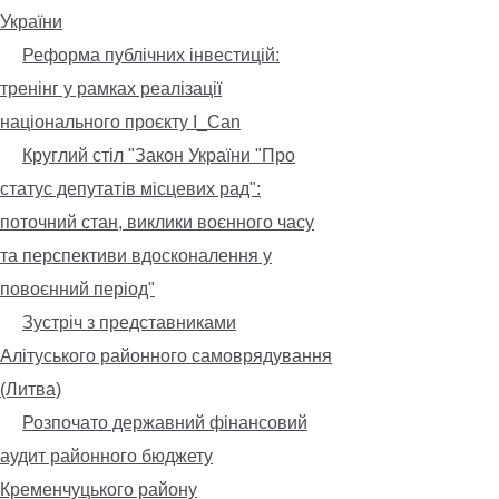
України
Реформа публічних інвестицій:
тренінг у рамках реалізації
національного проєкту I_Can
Круглий стіл "Закон України "Про
статус депутатів місцевих рад":
поточний стан, виклики воєнного часу
та перспективи вдосконалення у
повоєнний період"
Зустріч з представниками
Алітуського районного самоврядування
(Литва)
Розпочато державний фінансовий
аудит районного бюджету
Кременчуцького району