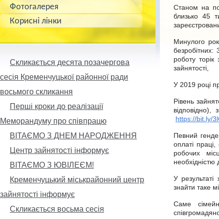
Фотогалерея
Станом на по
близько 45 т
Корисні лінки
зареєстрованих
Минулого рок
безробітних: 
роботу торік
Скликається десята позачергова
зайнятості,
сесія Кременчуцької районної ради
У 2019 році п
восьмого скликання
Рівень зайнято
Перші кроки до реалізації
відповідно),
https://bit.ly
Меморандуму про співпрацю
ВІТАЄМО З ДНЕМ НАРОДЖЕННЯ
Певний гендер
оплаті праці
Центр зайнятості інформує
робочих міс
необхідністю 
ВІТАЄМО З ЮВІЛЕЄМ!
У результаті
Кременчуцький міськрайонний центр
знайти таке м
зайнятості інформує
Саме сімейн
Скликається восьма сесія
співгромадяно