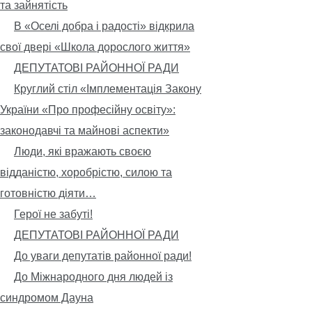
та зайнятість
В «Оселі добра і радості» відкрила
свої двері «Школа дорослого життя»
ДЕПУТАТОВІ РАЙОННОЇ РАДИ
Круглий стіл «Імплементація Закону
України «Про професійну освіту»:
законодавчі та майнові аспекти»
Люди, які вражають своєю
відданістю, хоробрістю, силою та
готовністю діяти…
Герої не забуті!
ДЕПУТАТОВІ РАЙОННОЇ РАДИ
До уваги депутатів районної ради!
До Міжнародного дня людей із
синдромом Дауна