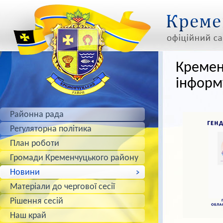
Кремен
інформ
Районна рада
Регуляторна політика
План роботи
Громади Кременчуцького району
Новини
Матеріали до чергової сесії
Рішення сесій
Наш край