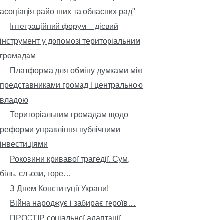
асоціація районних та обласних рад"
Інтеграційний форум – дієвий
інструмент у допомозі територіальним
громадам
Платформа для обміну думками між
представниками громад і центральною
владою
Територіальним громадам щодо
реформи управління публічними
інвестиціями
Роковини кривавої трагедії. Сум,
біль, сльози, горе…
З Днем Конституції Украни!
Війна народжує і забирає героїв…
ПРОСТІР соціальної адаптації