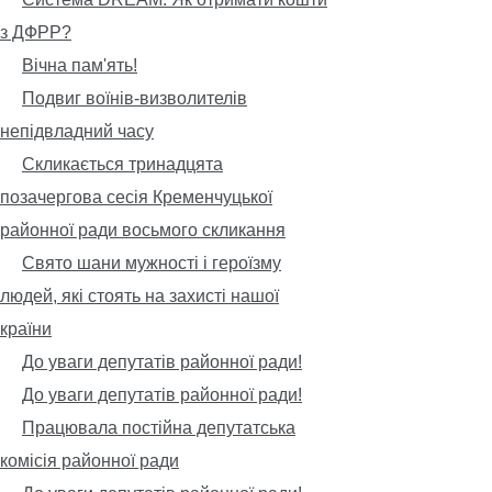
з ДФРР?
Вічна пам'ять!
Подвиг воїнів-визволителів
непідвладний часу
Скликається тринадцята
позачергова сесія Кременчуцької
районної ради восьмого скликання
Свято шани мужності і героїзму
людей, які стоять на захисті нашої
країни
До уваги депутатів районної ради!
До уваги депутатів районної ради!
Працювала постійна депутатська
комісія районної ради