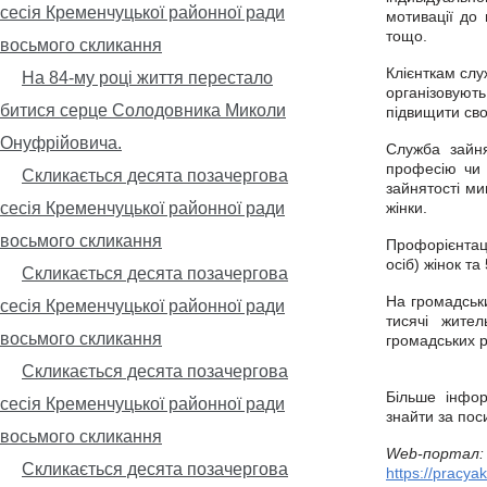
сесія Кременчуцької районної ради
мотивації до 
тощо.
восьмого скликання
Клієнткам слу
На 84-му році життя перестало
організовуют
битися серце Солодовника Миколи
підвищити сво
Онуфрійовича.
Служба зайня
професію чи 
Скликається десята позачергова
зайнятості ми
сесія Кременчуцької районної ради
жінки.
восьмого скликання
Профорієнтаці
осіб) жінок та
Скликається десята позачергова
На громадськи
сесія Кременчуцької районної ради
тисячі жител
восьмого скликання
громадських ро
Скликається десята позачергова
Більше інфор
сесія Кременчуцької районної ради
знайти за по
восьмого скликання
Web-портал:
Скликається десята позачергова
https://pracy