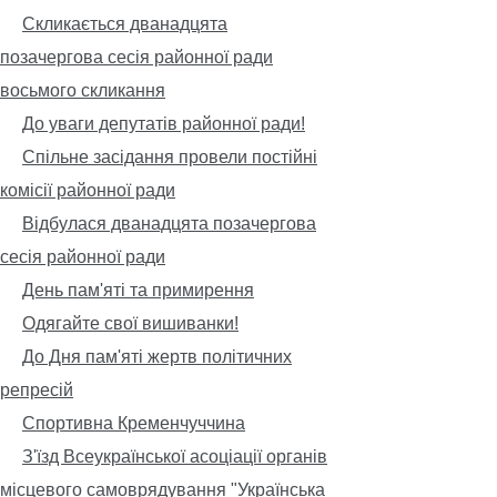
Скликається дванадцята
позачергова сесія районної ради
восьмого скликання
До уваги депутатів районної ради!
Спільне засідання провели постійні
комісії районної ради
Відбулася дванадцята позачергова
сесія районної ради
День пам'яті та примирення
Одягайте свої вишиванки!
До Дня пам'яті жертв політичних
репресій
Спортивна Кременчуччина
З'їзд Всеукраїнської асоціації органів
місцевого самоврядування "Українська