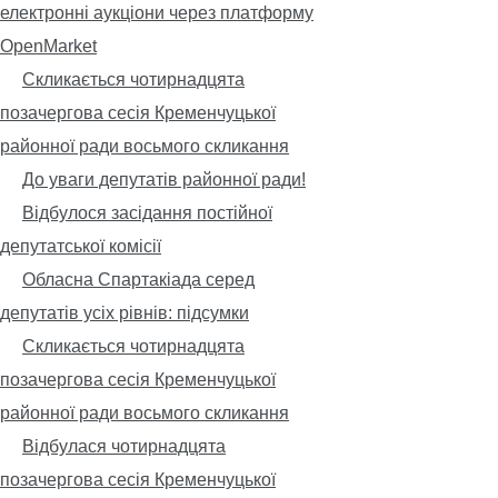
електронні аукціони через платформу
OpenMarket
Скликається чотирнадцята
позачергова сесія Кременчуцької
районної ради восьмого скликання
До уваги депутатів районної ради!
Відбулося засідання постійної
депутатської комісії
Обласна Спартакіада серед
депутатів усіх рівнів: підсумки
Скликається чотирнадцята
позачергова сесія Кременчуцької
районної ради восьмого скликання
Відбулася чотирнадцята
позачергова сесія Кременчуцької