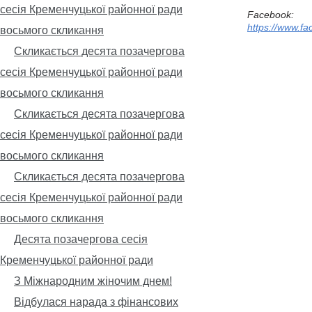
сесія Кременчуцької районної ради
Facebook
:
https://www.
восьмого скликання
Скликається десята позачергова
сесія Кременчуцької районної ради
восьмого скликання
Скликається десята позачергова
сесія Кременчуцької районної ради
восьмого скликання
Скликається десята позачергова
сесія Кременчуцької районної ради
восьмого скликання
Десята позачергова сесія
Кременчуцької районної ради
З Міжнародним жіночим днем!
Відбулася нарада з фінансових