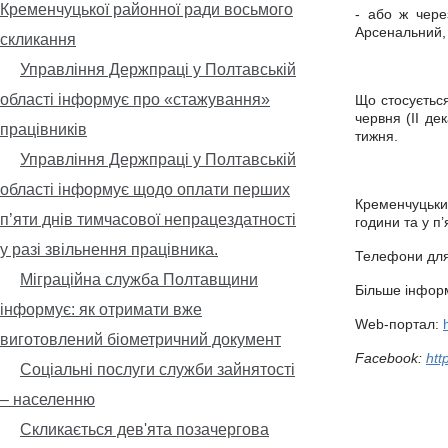
Кременчуцької районної ради восьмого
- або ж чере
Арсенальний, 
скликання
Управління Держпраці у Полтавській
області інформує про «стажування»
Що стосується
червня (ІІ де
працівників
тижня.
Управління Держпраці у Полтавській
області інформує щодо оплати перших
Кременчуцьки
п’яти днів тимчасової непрацездатності
години та у п
у разі звільнення працівника.
Телефони для 
Міграційна служба Полтавщини
Більше інформ
інформує: як отримати вже
Web-портал:
виготовлений біометричний документ
Facebook:
htt
Соціальні послуги служби зайнятості
– населенню
Скликається дев'ята позачергова