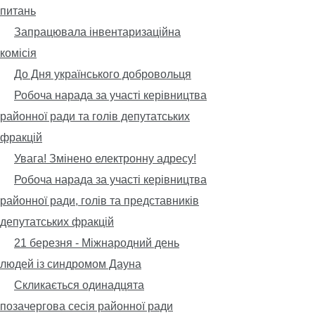
питань
Запрацювала інвентаризаційна
комісія
До Дня українського добровольця
Робоча нарада за участі керівництва
районної ради та голів депутатських
фракцій
Увага! Змінено електронну адресу!
Робоча нарада за участі керівництва
районної ради, голів та представників
депутатських фракцій
21 березня - Міжнародний день
людей із синдромом Дауна
Скликається одинадцята
позачергова сесія районної ради