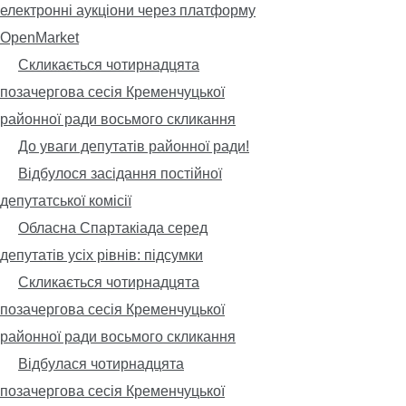
електронні аукціони через платформу
OpenMarket
Скликається чотирнадцята
позачергова сесія Кременчуцької
районної ради восьмого скликання
До уваги депутатів районної ради!
Відбулося засідання постійної
депутатської комісії
Обласна Спартакіада серед
депутатів усіх рівнів: підсумки
Скликається чотирнадцята
позачергова сесія Кременчуцької
районної ради восьмого скликання
Відбулася чотирнадцята
позачергова сесія Кременчуцької