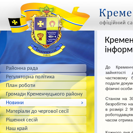
Кремен
інформ
До Кременчу
Районна рада
зайнятості
Регуляторна політика
частковому 
подали докуме
План роботи
фізичні особи
Громади Кременчуцького району
Станом на 30
Новини
безробіттю н
в розмірі 2 9
Матеріали до чергової сесії
роботодавця
Рішення сесій
часом отримаю
Наш край
Кожного дня ф