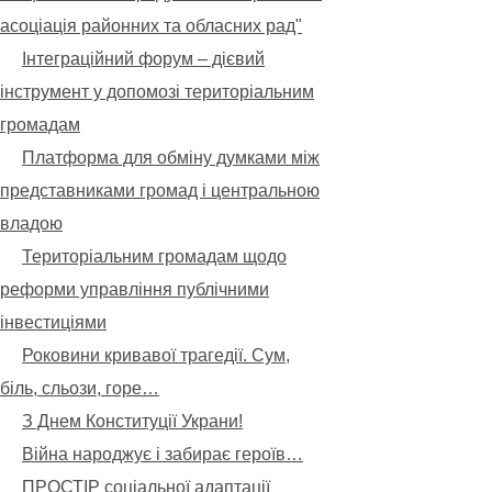
асоціація районних та обласних рад"
Інтеграційний форум – дієвий
інструмент у допомозі територіальним
громадам
Платформа для обміну думками між
представниками громад і центральною
владою
Територіальним громадам щодо
реформи управління публічними
інвестиціями
Роковини кривавої трагедії. Сум,
біль, сльози, горе…
З Днем Конституції Украни!
Війна народжує і забирає героїв…
ПРОСТІР соціальної адаптації