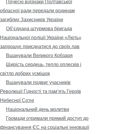
Почесні відзнаки Полтавської
обласної ради передали родинам
загиблих Захисників України
Обʼєднана штурмова бригада
Національної поліції України «Лють»
запрошує приєднатися до своїх лав
Вшанували Великого Кобзаря
Щирість сердець, тепло оплесків і
світло добрих усмішок
Вшанували подвиг учасників
Революції Гідності та пам’ять Героїв
Небесної Сотні
Національний день молитви
Громади отримали прямий доступ до
фінансування ЄС на соціальні інновації