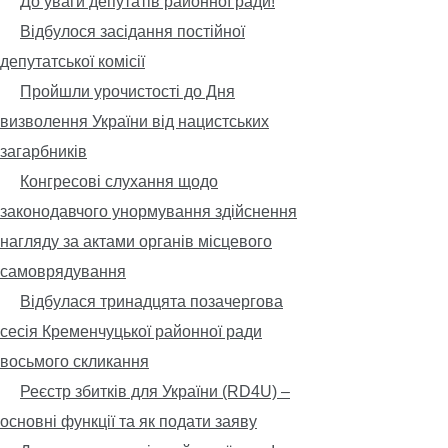
До уваги депутатів районної ради!
Відбулося засідання постійної
депутатської комісії
Пройшли урочистості до Дня
визволення України від нацистських
загарбників
Конгресові слухання щодо
законодавчого унормування здійснення
нагляду за актами органів місцевого
самоврядування
Відбулася тринадцята позачергова
сесія Кременчуцької районної ради
восьмого скликання
Реєстр збитків для України (RD4U) –
основні функції та як подати заяву