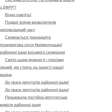
з ДФРР?
Вічна пам'ять!
Подвиг воїнів-визволителів
непідвладний часу
Скликається тринадцята
позачергова сесія Кременчуцької
районної ради восьмого скликання
Свято шани мужності і героїзму
людей, які стоять на захисті нашої
країни
До уваги депутатів районної ради!
До уваги депутатів районної ради!
Працювала постійна депутатська
комісія районної ради