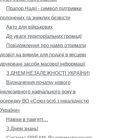
Прапор Надії - символ підтримки
полонених та зниклих безвісти
Авто для військових
До уваги територіальних громад!
Повідомлення про намір отримати
дозвіл на викиди для подачі в місцеві
друковані засоби масової інформації
З ДНЕМ НЕЗАЛЕЖНОСТІ УКРАЇНИ!
Відзначення початку нового
інклюзивного навчального року в
осередку ВО «Союз осіб з інвалідністю
України»
Навіки в пам’яті…
З Днем знань!
Система DREAM. Як отримати кошти