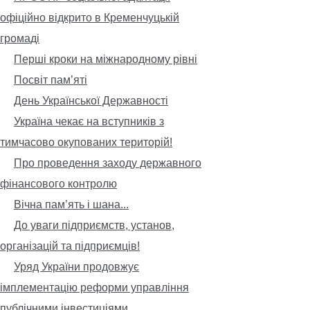
офіційно відкрито в Кременчуцькій
громаді
Перші кроки на міжнародному рівні
Посвіт пам’яті
День Української Державності
Україна чекає на вступників з
тимчасово окупованих територій!
Про проведення заходу державного
фінансового контролю
Вічна пам’ять і шана...
До уваги підприємств, установ,
організацій та підприємців!
Уряд України продовжує
імплементацію реформи управління
публічними інвестиціями