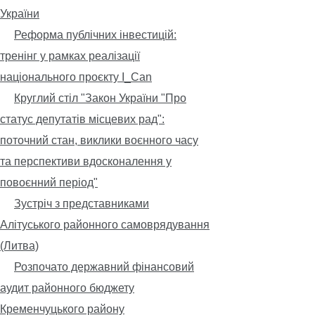
України
Реформа публічних інвестицій:
тренінг у рамках реалізації
національного проєкту I_Can
Круглий стіл "Закон України "Про
статус депутатів місцевих рад":
поточний стан, виклики воєнного часу
та перспективи вдосконалення у
повоєнний період"
Зустріч з представниками
Алітуського районного самоврядування
(Литва)
Розпочато державний фінансовий
аудит районного бюджету
Кременчуцького району