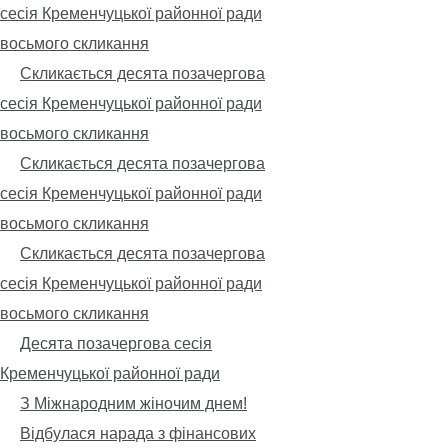
сесія Кременчуцької районної ради
восьмого скликання
Скликається десята позачергова
сесія Кременчуцької районної ради
восьмого скликання
Скликається десята позачергова
сесія Кременчуцької районної ради
восьмого скликання
Скликається десята позачергова
сесія Кременчуцької районної ради
восьмого скликання
Десята позачергова сесія
Кременчуцької районної ради
З Міжнародним жіночим днем!
Відбулася нарада з фінансових