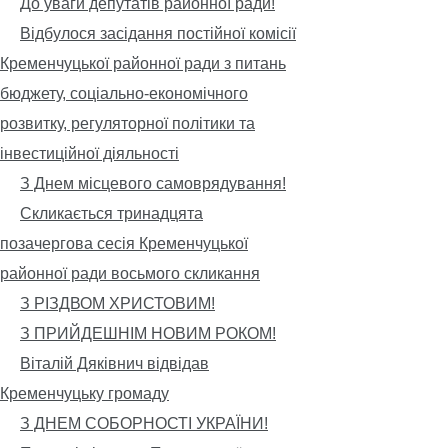
До уваги депутатів районної ради!
Відбулося засідання постійної комісії
Кременчуцької районної ради з питань
бюджету, соціально-економічного
розвитку, регуляторної політики та
інвестиційної діяльності
З Днем місцевого самоврядування!
Скликається тринадцята
позачергова сесія Кременчуцької
районної ради восьмого скликання
З РІЗДВОМ ХРИСТОВИМ!
З ПРИЙДЕШНІМ НОВИМ РОКОМ!
Віталій Дяківнич відвідав
Кременчуцьку громаду
З ДНЕМ СОБОРНОСТІ УКРАЇНИ!