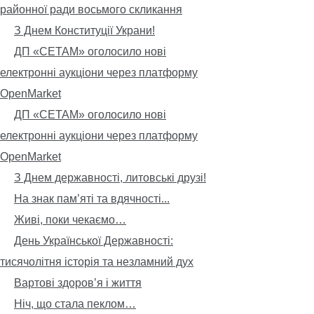
районної ради восьмого скликання
З Днем Конституції Украни!
ДП «СЕТАМ» оголосило нові
електронні аукціони через платформу
OpenMarket
ДП «СЕТАМ» оголосило нові
електронні аукціони через платформу
OpenMarket
З Днем державності, литовські друзі!
На знак пам’яті та вдячності...
Живі, поки чекаємо…
День Української Державності:
тисячолітня історія та незламний дух
Вартові здоров’я і життя
Ніч, що стала пеклом…