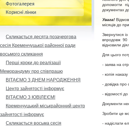
Фотогалерея
допомогти пі
документах до
Корисні лінки
Увага!
Відмов
місяців до пр
Звернутися із
Скликається десята позачергова
впродовж 90 
відновили дія
сесія Кременчуцької районної ради
восьмого скликання
Для цього пот
Перші кроки до реалізації
- заява на от
Меморандуму про співпрацю
- копія наказ
ВІТАЄМО З ДНЕМ НАРОДЖЕННЯ
- довідка про 
Центр зайнятості інформує
- відомості до
ВІТАЄМО З ЮВІЛЕЄМ!
Документи нео
Кременчуцький міськрайонний центр
Зробити це мо
зайнятості інформує
Скликається восьма сесія
- надіслати 