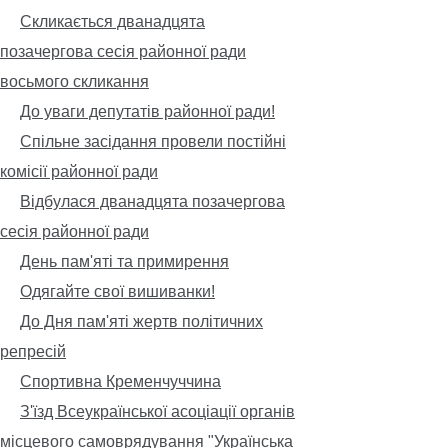
Скликається дванадцята
позачергова сесія районної ради
восьмого скликання
До уваги депутатів районної ради!
Спільне засідання провели постійні
комісії районної ради
Відбулася дванадцята позачергова
сесія районної ради
День пам'яті та примирення
Одягайте свої вишиванки!
До Дня пам'яті жертв політичних
репресій
Спортивна Кременчуччина
З'їзд Всеукраїнської асоціації органів
місцевого самоврядування "Українська