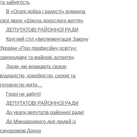
та зайнятість
В «Оселі добра і радості» відкрила
свої двері «Школа дорослого життя»
ДЕПУТАТОВІ РАЙОННОЇ РАДИ
Круглий стіл «Імплементація Закону
України «Про професійну освіту»:
законодавчі та майнові аспекти»
Люди, які вражають своєю
відданістю, хоробрістю, силою та
готовністю діяти…
Герої не забуті!
ДЕПУТАТОВІ РАЙОННОЇ РАДИ
До уваги депутатів районної ради!
До Міжнародного дня людей із
синдромом Дауна