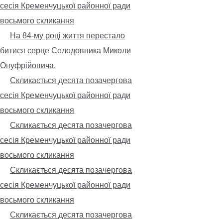
сесія Кременчуцької районної ради
восьмого скликання
На 84-му році життя перестало
битися серце Солодовника Миколи
Онуфрійовича.
Скликається десята позачергова
сесія Кременчуцької районної ради
восьмого скликання
Скликається десята позачергова
сесія Кременчуцької районної ради
восьмого скликання
Скликається десята позачергова
сесія Кременчуцької районної ради
восьмого скликання
Скликається десята позачергова