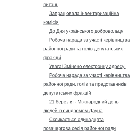
питань
Запрацювала інвентаризаційна
комісія
До Дня українського добровольця
Робоча нарада за участі керівництва
районної ради та голів депутатських
фракцій
Увага! Змінено електронну адресу!
Робоча нарада за участі керівництва
районної ради, голів та представників
депутатських фракцій
21 березня - Міжнародний день
людей із синдромом Дауна
Скликається одинадцята
позачергова сесія районної ради