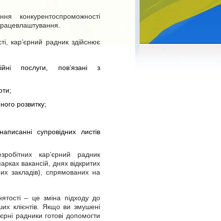
ня конкурентоспроможності
 працевлаштування.
і, кар’єрний радник здійснює
ійні послуги, пов’язані з
оти;
ного розвитку;
аписанні супровідних листів
робітних кар’єрний радник
арках вакансій, днях відкритих
них закладів), спрямованих на
нятості – це зміна підходу до
их клієнтів. Якщо ви змушені
єрні радники готові допомогти