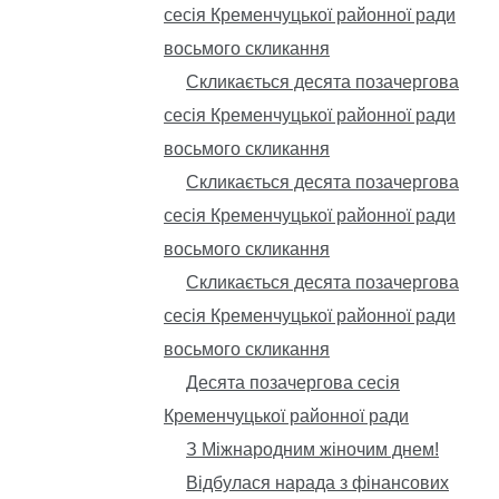
сесія Кременчуцької районної ради
восьмого скликання
Скликається десята позачергова
сесія Кременчуцької районної ради
восьмого скликання
Скликається десята позачергова
сесія Кременчуцької районної ради
восьмого скликання
Скликається десята позачергова
сесія Кременчуцької районної ради
восьмого скликання
Десята позачергова сесія
Кременчуцької районної ради
З Міжнародним жіночим днем!
Відбулася нарада з фінансових