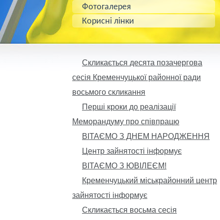
Фотогалерея
Корисні лінки
Скликається десята позачергова
сесія Кременчуцької районної ради
восьмого скликання
Перші кроки до реалізації
Меморандуму про співпрацю
ВІТАЄМО З ДНЕМ НАРОДЖЕННЯ
Центр зайнятості інформує
ВІТАЄМО З ЮВІЛЕЄМ!
Кременчуцький міськрайонний центр
зайнятості інформує
Скликається восьма сесія