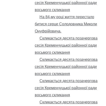
сесія Кременчуцької районної ради
восьмого скликання
На 84-му році життя перестало
битися серце Солодовника Миколи
Онуфрійовича.
Скликається десята позачергова
сесія Кременчуцької районної ради
восьмого скликання
Скликається десята позачергова
сесія Кременчуцької районної ради
восьмого скликання
Скликається десята позачергова
сесія Кременчуцької районної ради
восьмого скликання
Скликається десята позачергова