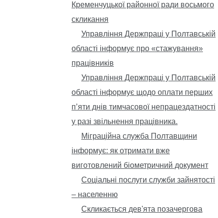
Кременчуцької районної ради восьмого
скликання
Управління Держпраці у Полтавській
області інформує про «стажування»
працівників
Управління Держпраці у Полтавській
області інформує щодо оплати перших
п’яти днів тимчасової непрацездатності
у разі звільнення працівника.
Міграційна служба Полтавщини
інформує: як отримати вже
виготовлений біометричний документ
Соціальні послуги служби зайнятості
– населенню
Скликається дев'ята позачергова