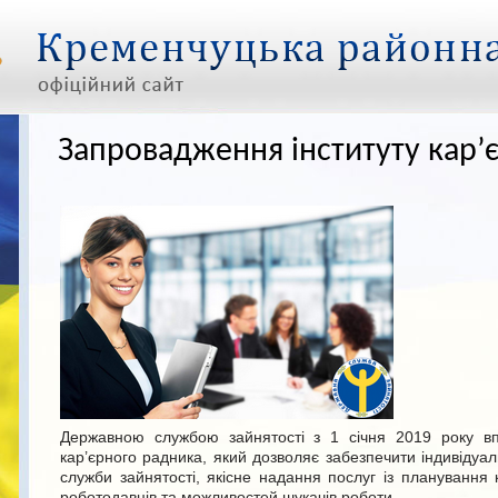
Запровадження інституту кар’
Державною службою зайнятості з 1 січня 2019 року вп
кар’єрного радника, який дозволяє забезпечити індивідуал
служби зайнятості, якісне надання послуг із планування
роботодавців та можливостей шукачів роботи.