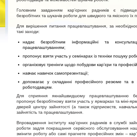
Головним завданням кар’єрних радників є підвищен
безробітних та шукачів роботи для швидкого та якісного їх
Для вирішення питання працевлаштування, за необхідност
такі заходи:
надає безробітним інформаційні та консультац
працевлаштуванням;
пропонує взяти участь у семінарах із техніки пошуку роб
організовує тренінги щодо побудови кар’єри та професій
навчає навичок самопрезентації;
допомагає у складанні професійного резюме та в н
роботодавцям.
Для сприяння якнайшвидшому працевлаштуванню без
пропонує безробітному взяти участь у ярмарках та міні-ярм
дверей центру зайнятості (а також підприємств, навчаль
зайнятість та працевлаштування.
Впровадження інституту кар’єрних радників в службі зай
роботи задля покращання сервісного обслуговування наш
змінити роботу або самі прагнете професійних змін – кар’