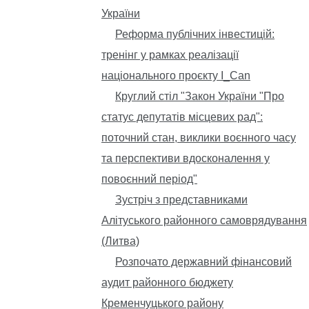
України
Реформа публічних інвестицій:
тренінг у рамках реалізації
національного проєкту I_Can
Круглий стіл "Закон України "Про
статус депутатів місцевих рад":
поточний стан, виклики воєнного часу
та перспективи вдосконалення у
повоєнний період"
Зустріч з представниками
Алітуського районного самоврядування
(Литва)
Розпочато державний фінансовий
аудит районного бюджету
Кременчуцького району