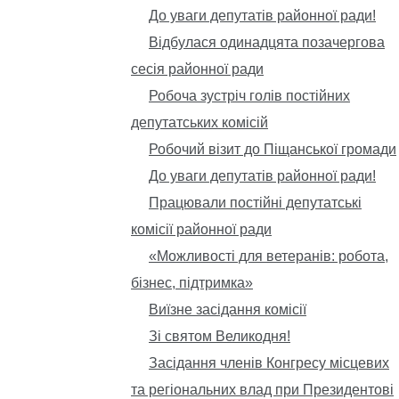
До уваги депутатів районної ради!
Відбулася одинадцята позачергова
сесія районної ради
Робоча зустріч голів постійних
депутатських комісій
Робочий візит до Піщанської громади
До уваги депутатів районної ради!
Працювали постійні депутатські
комісії районної ради
«Можливості для ветеранів: робота,
бізнес, підтримка»
Виїзне засідання комісії
Зі святом Великодня!
Засідання членів Конгресу місцевих
та регіональних влад при Президентові